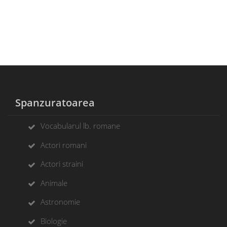
Spanzuratoarea
Vocabularul lb. romane
Actori romani
Actori straini
Animale
Astronomie
Biologie