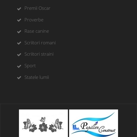
Premii Oscar
Proverbe
Rase canine
Scriitori romani
Scriitori straini
Sport
Statele lumii