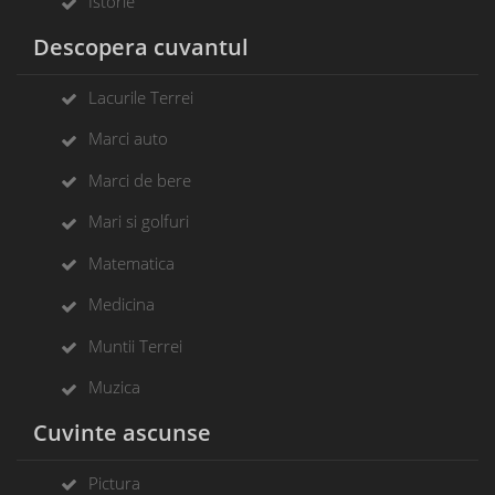
Istorie
Descopera cuvantul
Lacurile Terrei
Marci auto
Marci de bere
Mari si golfuri
Matematica
Medicina
Muntii Terrei
Muzica
Cuvinte ascunse
Pictura