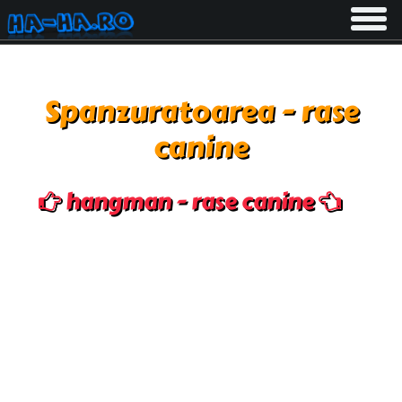
Toggle
navigati
Spanzuratoarea - rase
canine
hangman - rase canine