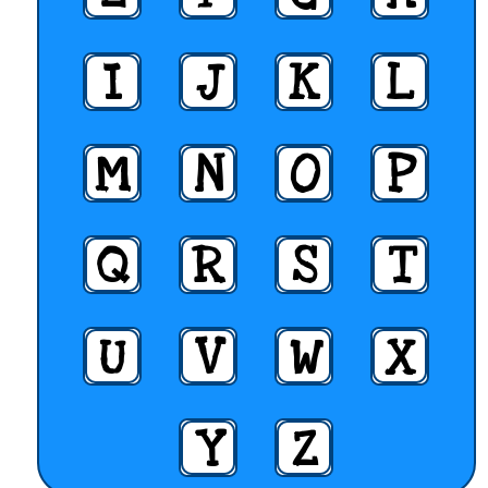
I
J
K
L
M
N
O
P
Q
R
S
T
U
V
W
X
Y
Z