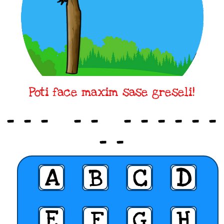
Poti face maxim sase greseli!
_ _ _ _ _ _ _ _ _ _ _
_ _
A
B
C
D
E
F
G
H