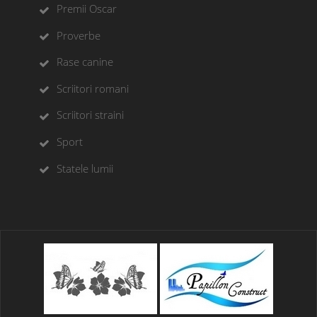
Premii Oscar
Proverbe
Rase canine
Scriitori romani
Scriitori straini
Sport
Statele lumii