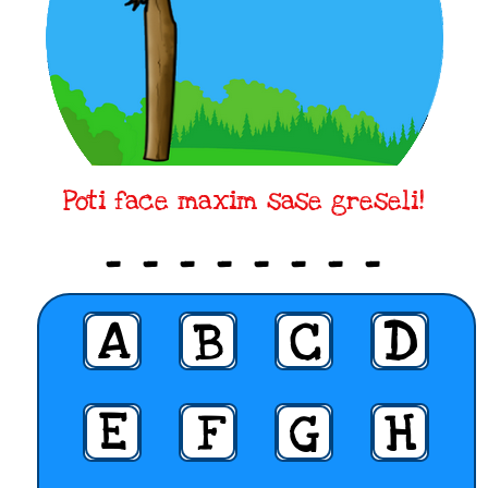
Poti face maxim sase greseli!
_ _ _ _ _ _ _ _
A
B
C
D
E
F
G
H