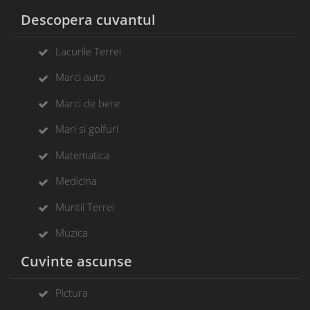
Descopera cuvantul
Lacurile Terrei
Marci auto
Marci de bere
Mari si golfuri
Matematica
Medicina
Muntii Terrei
Muzica
Cuvinte ascunse
Pictura