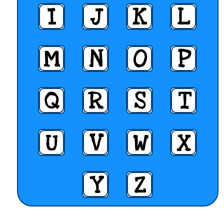
I
J
K
L
M
N
O
P
Q
R
S
T
U
V
W
X
Y
Z