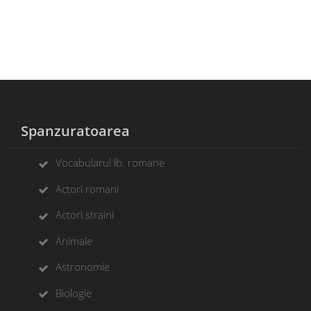
Spanzuratoarea
Vocabularul lb. romane
Actori romani
Actori straini
Animale
Astronomie
Biologie