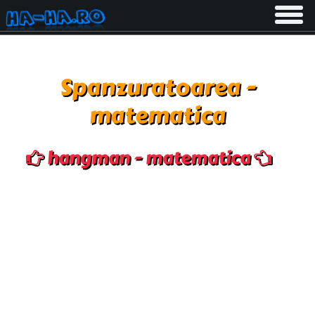
Toggle
navigati
Spanzuratoarea -
matematica
hangman - matematica