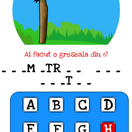
Ai facut o greseala din 6!
_ _ _M _TR _ _ _ _ _
_ _ _T _ _
A
B
C
D
E
F
G
H