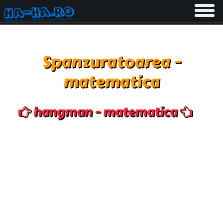
Toggle
navigati
Spanzuratoarea -
matematica
hangman - matematica