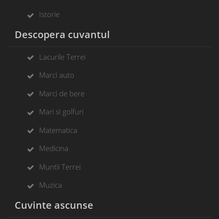
Istorie
Descopera cuvantul
Lacurile Terrei
Marci auto
Marci de bere
Mari si golfuri
Matematica
Medicina
Muntii Terrei
Muzica
Cuvinte ascunse