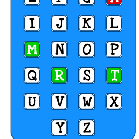
I
J
K
L
M
N
O
P
Q
R
S
T
U
V
W
X
Y
Z