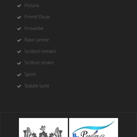
Pictura
Premii Oscar
Proverbe
Rase canine
Scriitori romani
Scriitori straini
Sport
Statele lumii