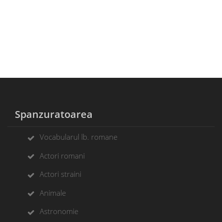
Spanzuratoarea
Vocabularul lb. romane
Actori romani
Actori straini
Animale
Astronomie