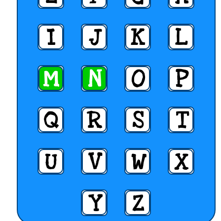
I
J
K
L
M
N
O
P
Q
R
S
T
U
V
W
X
Y
Z