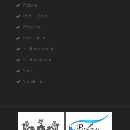
Pictura
Premii Oscar
Proverbe
Rase canine
Scriitori romani
Scriitori straini
Sport
Statele lumii