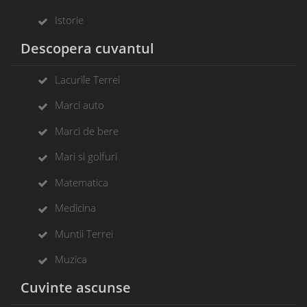
Istorie
Descopera cuvantul
Lacurile Terrei
Marci auto
Marci de bere
Mari si golfuri
Matematica
Medicina
Muntii Terrei
Muzica
Cuvinte ascunse