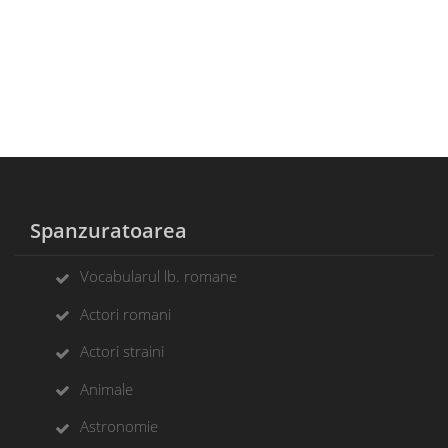
Spanzuratoarea
Vocabularul lb. romane
Actori romani
Actori straini
Animale
Astronomie