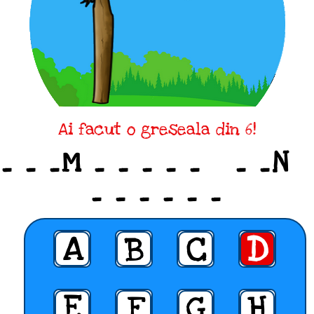
Ai facut o greseala din 6!
_ _ _M _ _ _ _ _ _ _N
_ _ _ _ _ _
A
B
C
D
E
F
G
H