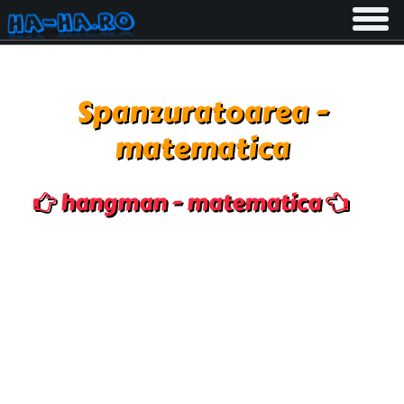
Toggle
navigati
Spanzuratoarea -
matematica
hangman - matematica