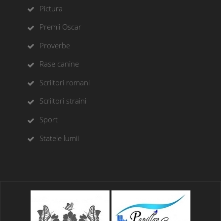
Pictura
Premii Oscar
Proverbe
Rase canine
Scriitori romani
Scriitori straini
Sport
Statele lumii