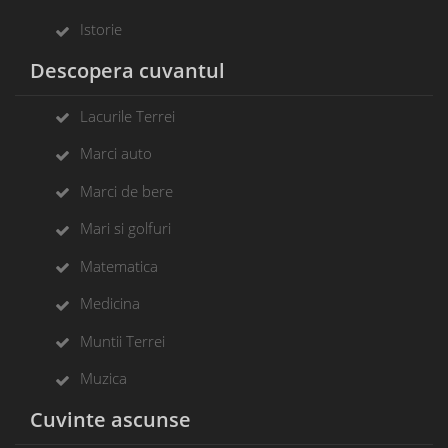
Istorie
Descopera cuvantul
Lacurile Terrei
Marci auto
Marci de bere
Mari si golfuri
Matematica
Medicina
Muntii Terrei
Muzica
Cuvinte ascunse