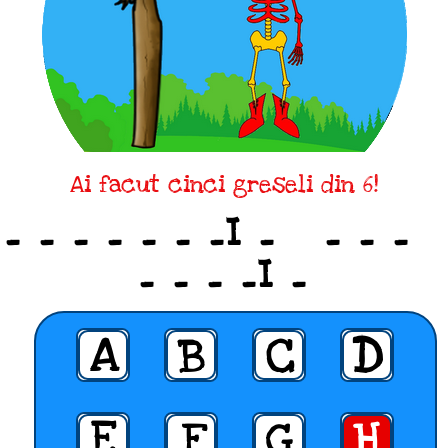
Ai facut cinci greseli din 6!
_ _ _ _ _ _ _I _ _ _ _
_ _ _ _I _
A
B
C
D
E
F
G
H