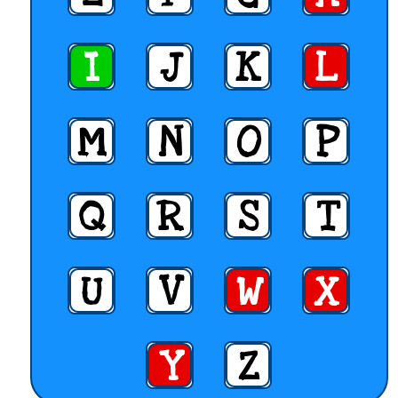
I
J
K
L
M
N
O
P
Q
R
S
T
U
V
W
X
Y
Z