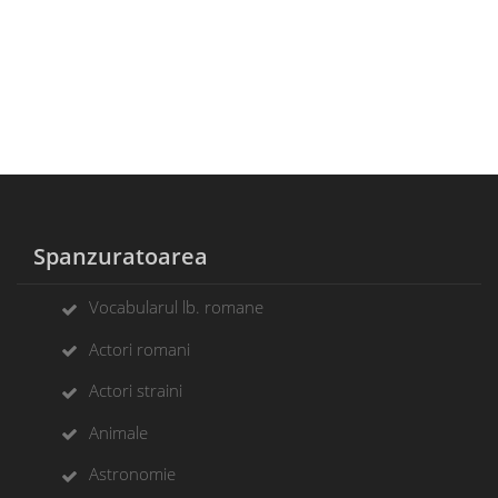
Spanzuratoarea
Vocabularul lb. romane
Actori romani
Actori straini
Animale
Astronomie