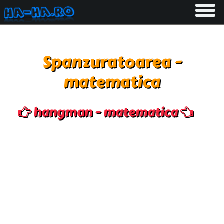
Toggle
navigati
Spanzuratoarea -
matematica
hangman - matematica