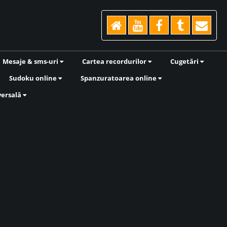
Mesaje & sms-uri
Cartea recordurilor
Cugetări
Sudoku online
Spanzuratoarea online
versală