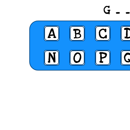
G _ 
A
B
C
N
O
P