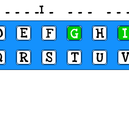
_ _ _ _ _I _ _ _ _ _ _ _
D
E
F
G
H
I
Q
R
S
T
U
V