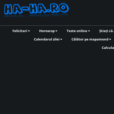
Felicitari
Horoscop
Teste online
Știați că.
Calendarul zilei
Călător pe mapamond
Calcula