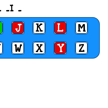
 _I _
J
K
L
M
W
X
Y
Z