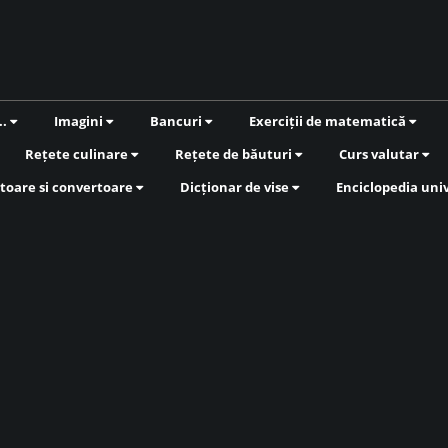
..
Imagini
Bancuri
Exerciții de matematică
Rețete culinare
Rețete de băuturi
Curs valutar
toare si convertoare
Dicționar de vise
Enciclopedia uni