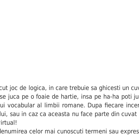
joc de logica, in care trebuie sa ghicesti un cuv
i se juca pe o foaie de hartie, insa pe ha-ha poti j
ui vocabular al limbii romane. Dupa fiecare incerc
ului, sau in caz ca aceasta nu face parte din cuva
irtual!
enumirea celor mai cunoscuti termeni sau expres