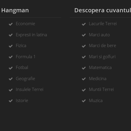
Hangman
Descopera cuvantu
Economie
Lacurile Terrei
Expresii in latina
Marci auto
Fizica
Marci de bere
Formula 1
Mari si golfuri
Fotbal
Matematica
Geografie
Medicina
Insulele Terrei
Muntii Terrei
Istorie
Muzica