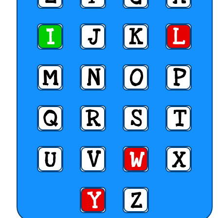
I
J
K
L
M
N
O
P
Q
R
S
T
U
V
W
X
Y
Z