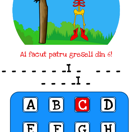
Ai facut patru greseli din 6!
_ _ _ _ _ _ _I _ _ _ _
_ _ _ _I _
A
B
C
D
E
F
G
H