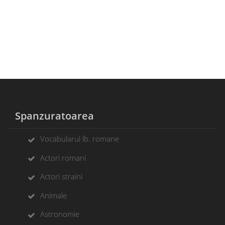
Spanzuratoarea
Vocabularul lb. romane
Actori romani
Actori straini
Animale
Astronomie