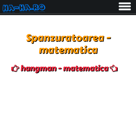
Toggle
navigati
Spanzuratoarea -
matematica
hangman - matematica