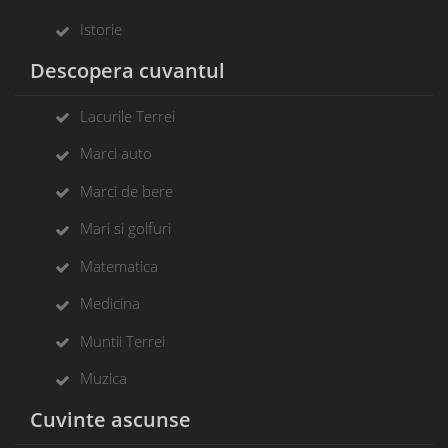
Istorie
Descopera cuvantul
Lacurile Terrei
Marci auto
Marci de bere
Mari si golfuri
Matematica
Medicina
Muntii Terrei
Muzica
Cuvinte ascunse