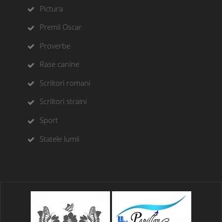
Pictura
Premii Oscar
Proverbe
Rase canine
Scriitori romani
Scriitori straini
Sport
Statele lumii