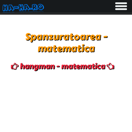
Toggle
navigati
Spanzuratoarea -
matematica
hangman - matematica