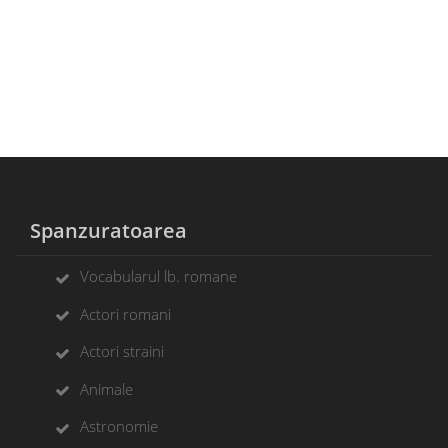
Spanzuratoarea
Vocabularul lb. romane
Actori romani
Actori straini
Animale
Astronomie