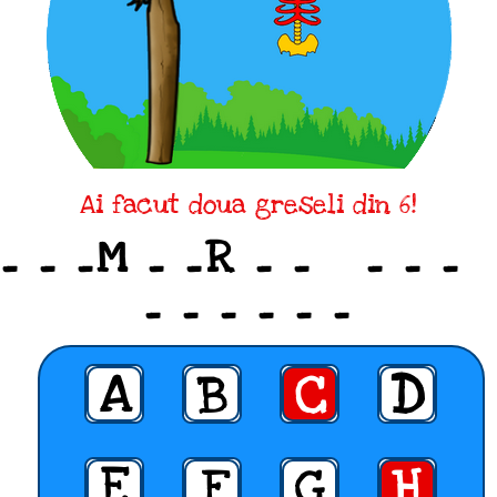
Ai facut doua greseli din 6!
_ _ _M _ _R _ _ _ _ _
_ _ _ _ _ _
A
B
C
D
E
F
G
H