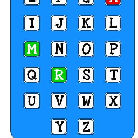
I
J
K
L
M
N
O
P
Q
R
S
T
U
V
W
X
Y
Z