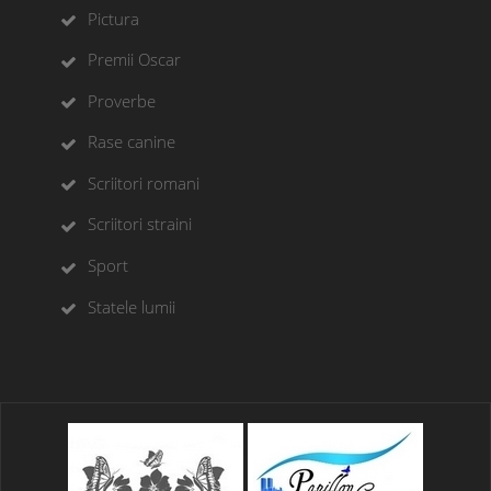
Pictura
Premii Oscar
Proverbe
Rase canine
Scriitori romani
Scriitori straini
Sport
Statele lumii