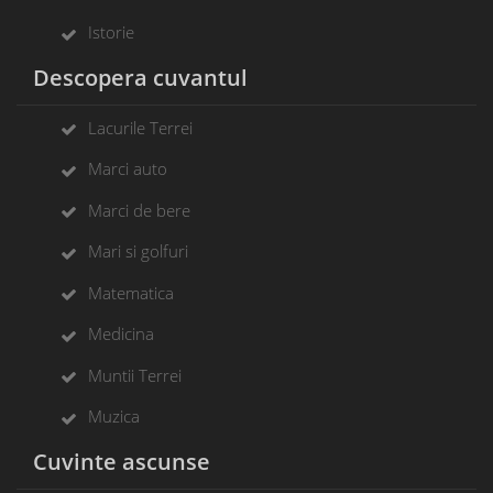
Istorie
Descopera cuvantul
Lacurile Terrei
Marci auto
Marci de bere
Mari si golfuri
Matematica
Medicina
Muntii Terrei
Muzica
Cuvinte ascunse