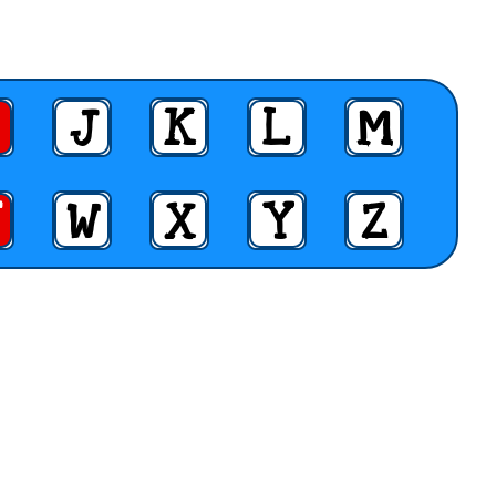
J
K
L
M
W
X
Y
Z