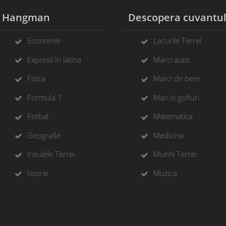
Hangman
Descopera cuvantu
Economie
Lacurile Terrei
Expresii in latina
Marci auto
Fizica
Marci de bere
Formula 1
Mari si golfuri
Fotbal
Matematica
Geografie
Medicina
Insulele Terrei
Muntii Terrei
Istorie
Muzica