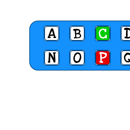
A
B
C
N
O
P