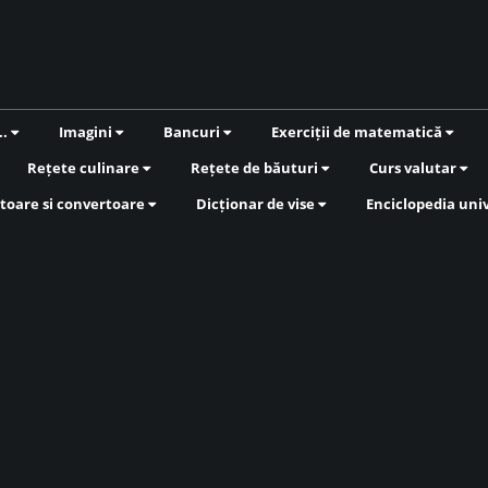
..
Imagini
Bancuri
Exerciții de matematică
Rețete culinare
Rețete de băuturi
Curs valutar
toare si convertoare
Dicționar de vise
Enciclopedia uni