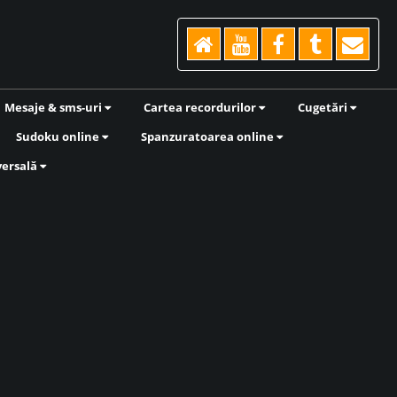
Mesaje & sms-uri
Cartea recordurilor
Cugetări
Sudoku online
Spanzuratoarea online
versală