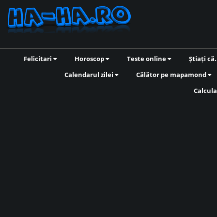
Felicitari
Horoscop
Teste online
Știați că.
Calendarul zilei
Călător pe mapamond
Calcula