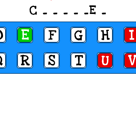
C _ _ _ _ _E _
D
E
F
G
H
I
Q
R
S
T
U
V