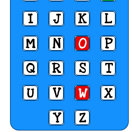
I
J
K
L
M
N
O
P
Q
R
S
T
U
V
W
X
Y
Z