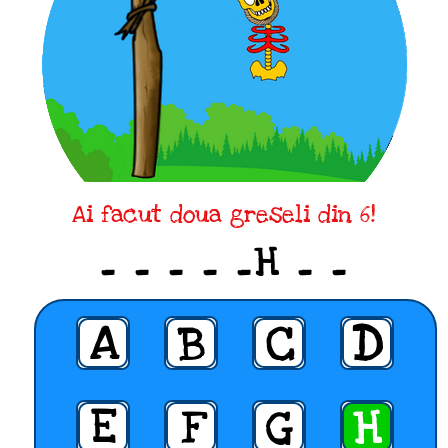
Ai facut doua greseli din 6!
_ _ _ _ _H _ _
A
B
C
D
E
F
G
H