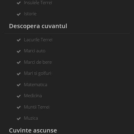
Insulele Terrei
Istorie
Descopera cuvantul
Lacurile Terrei
Marci auto
Marci de bere
Mari si golfuri
Matematica
Medicina
Muntii Terrei
Muzica
Cuvinte ascunse