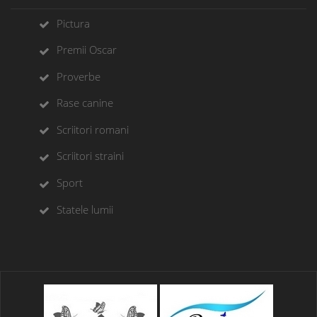
Pictura
Premii Oscar
Proverbe
Rase canine
Scriitori romani
Scriitori straini
Sport
Statele lumii