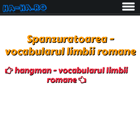
Toggle
navigati
Spanzuratoarea -
vocabularul limbii romane
hangman - vocabularul limbii
romane