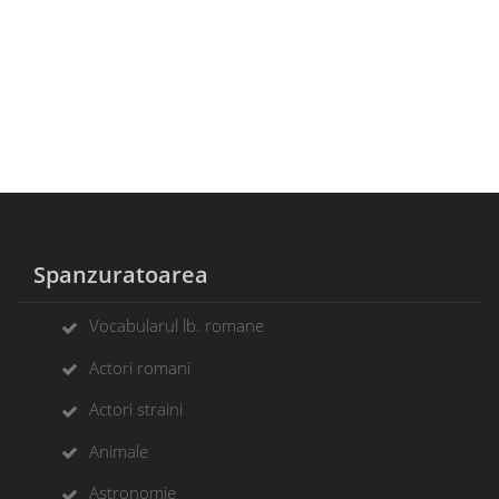
Spanzuratoarea
Vocabularul lb. romane
Actori romani
Actori straini
Animale
Astronomie