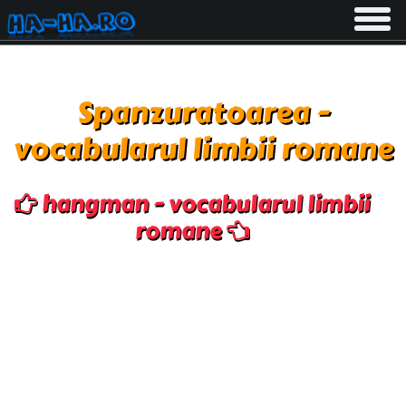
Toggle
navigati
Spanzuratoarea -
vocabularul limbii romane
hangman - vocabularul limbii
romane