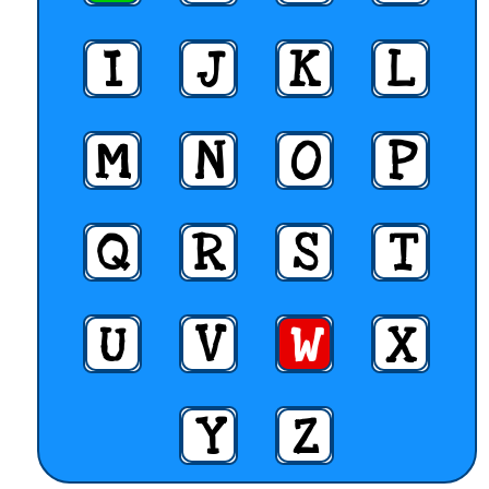
I
J
K
L
M
N
O
P
Q
R
S
T
U
V
W
X
Y
Z