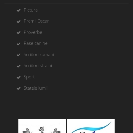
Pictura
Premii Oscar
Proverbe
Rase canine
Scriitori romani
Scriitori straini
Sport
Statele lumii