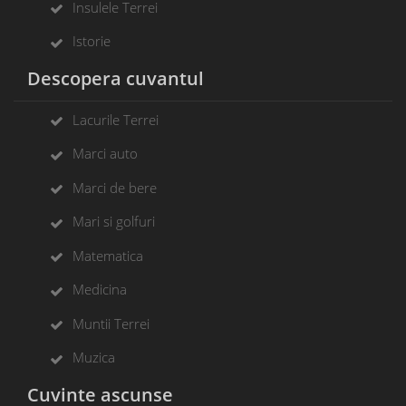
Insulele Terrei
Istorie
Descopera cuvantul
Lacurile Terrei
Marci auto
Marci de bere
Mari si golfuri
Matematica
Medicina
Muntii Terrei
Muzica
Cuvinte ascunse