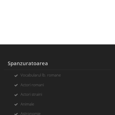
Spanzuratoarea
Vocabularul lb. romane
Actori romani
Actori straini
Animale
Astronomie