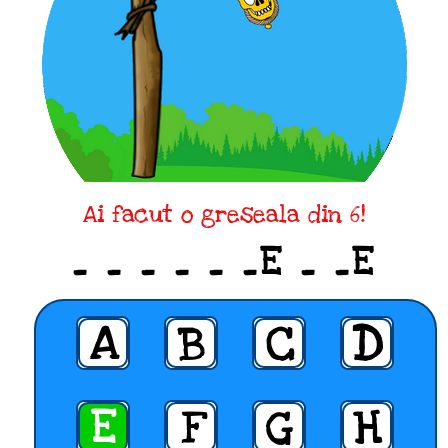
Ai facut o greseala din 6!
_ _ _ _ _ _E _ _E
A
B
C
D
E
F
G
H