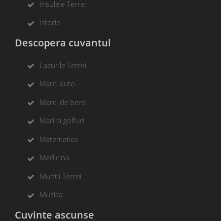
Insulele Terrei
Istorie
Descopera cuvantul
Lacurile Terrei
Marci auto
Marci de bere
Mari si golfuri
Matematica
Medicina
Muntii Terrei
Muzica
Cuvinte ascunse