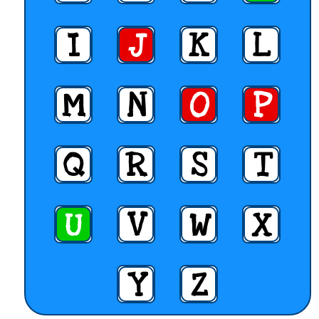
I
J
K
L
M
N
O
P
Q
R
S
T
U
V
W
X
Y
Z