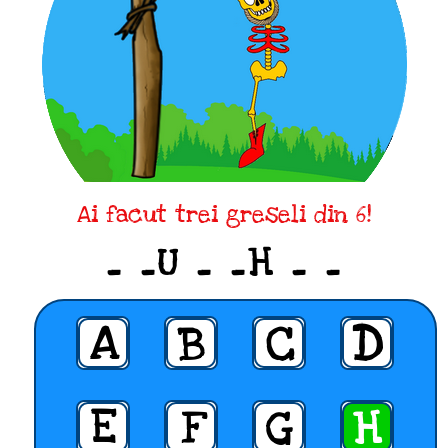
Ai facut trei greseli din 6!
_ _U _ _H _ _
A
B
C
D
E
F
G
H