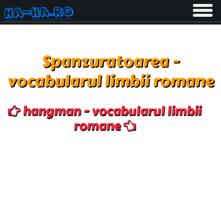
Toggle
navigati
Spanzuratoarea -
vocabularul limbii romane
hangman - vocabularul limbii
romane