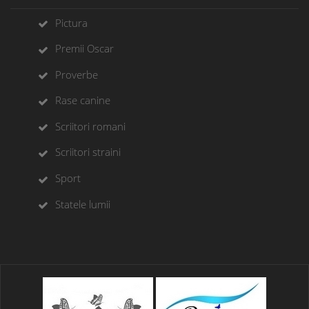
Pictura
Premii Oscar
Proverbe
Rase canine
Scriitori romani
Scriitori straini
Sport
Statele lumii