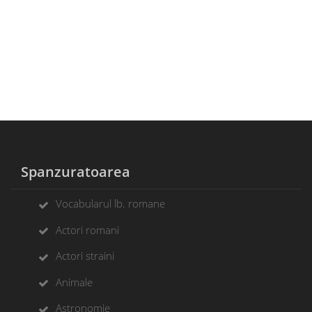
Spanzuratoarea
Vocabularul lb. romane
Actori romani
Actori straini
Animale
Astronomie