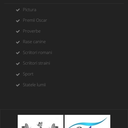
Pictura
Premii Oscar
Proverbe
Rase canine
Scriitori romani
Scriitori straini
Sport
Statele lumii