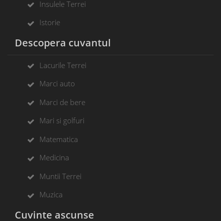
Insulele Terrei
Istorie
Descopera cuvantul
Lacurile Terrei
Marci auto
Marci de bere
Mari si golfuri
Matematica
Medicina
Muntii Terrei
Muzica
Cuvinte ascunse