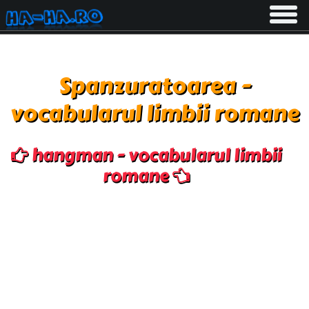
Toggle
navigati
Spanzuratoarea -
vocabularul limbii romane
hangman - vocabularul limbii
romane