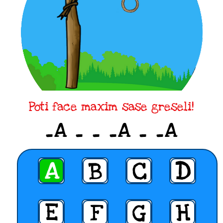
Poti face maxim sase greseli!
_A _ _ _A _ _A
A
B
C
D
E
F
G
H