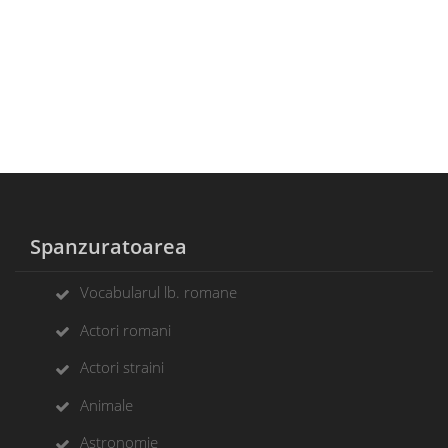
Spanzuratoarea
Vocabularul lb. romane
Actori romani
Actori straini
Animale
Astronomie