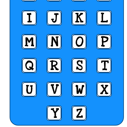
I
J
K
L
M
N
O
P
Q
R
S
T
U
V
W
X
Y
Z