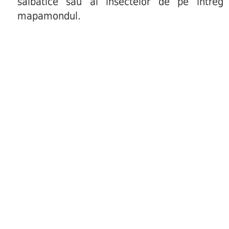
salbatice sau al insectelor de pe intreg
mapamondul.