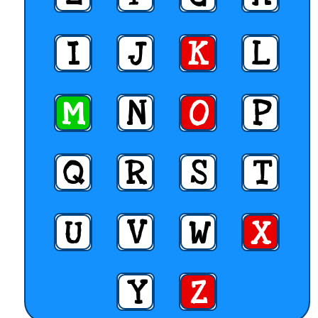
I
J
K
L
M
N
O
P
Q
R
S
T
U
V
W
X
Y
Z