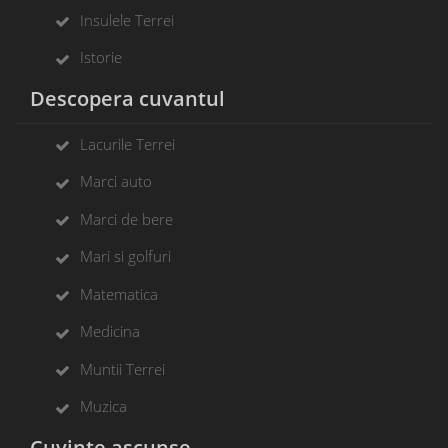
Insulele Terrei
Istorie
Descopera cuvantul
Lacurile Terrei
Marci auto
Marci de bere
Mari si golfuri
Matematica
Medicina
Muntii Terrei
Muzica
Cuvinte ascunse