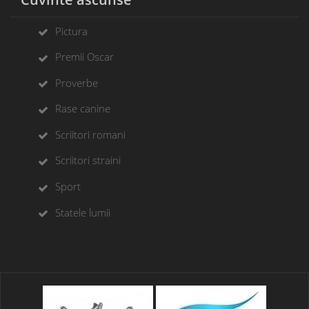
Pictura
Premii Oscar
Proverbe
Rase canine
Scriitori romani
Scriitori straini
Sport
Statele lumii