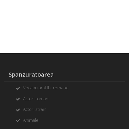
Spanzuratoarea
Vocabularul lb. romane
Actori romani
Actori straini
Animale