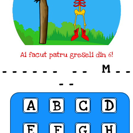
Ai facut patru greseli din 6!
_ _ _ _ _ _ _ _ M _ _
_ _
A
B
C
D
E
F
G
H