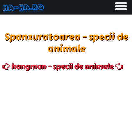
Toggle
navigati
Spanzuratoarea - specii de
animale
hangman - specii de animale