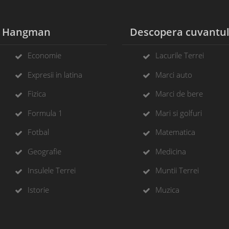
Hangman
Descopera cuvantu
Economie
Lacurile Terrei
Expresii in latina
Marci auto
Fizica
Marci de bere
Formula 1
Mari si golfuri
Fotbal
Matematica
Geografie
Medicina
Insulele Terrei
Muntii Terrei
Istorie
Muzica