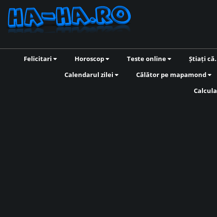
Felicitari
Horoscop
Teste online
Știați că.
Calendarul zilei
Călător pe mapamond
Calcula