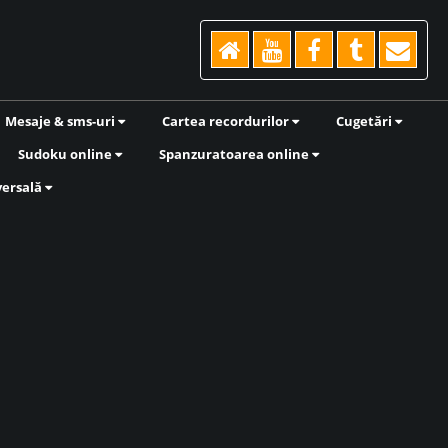
Mesaje & sms-uri
Cartea recordurilor
Cugetări
Sudoku online
Spanzuratoarea online
versală