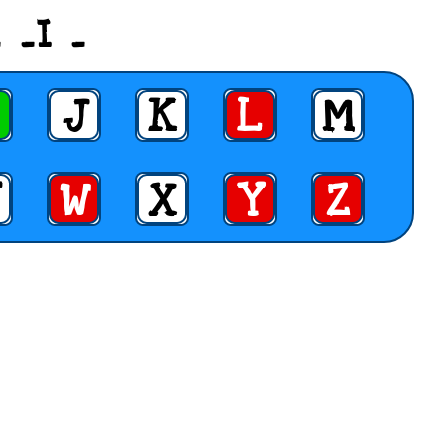
 _I _
J
K
L
M
W
X
Y
Z