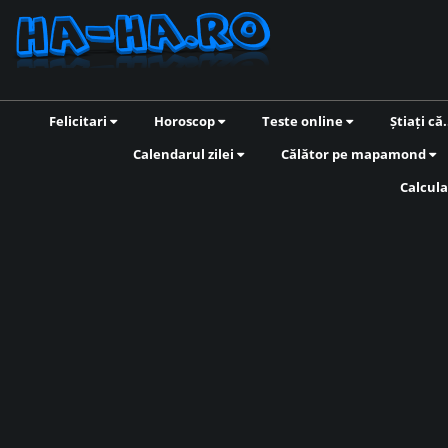
Felicitari
Horoscop
Teste online
Știați că.
Calendarul zilei
Călător pe mapamond
Calcula