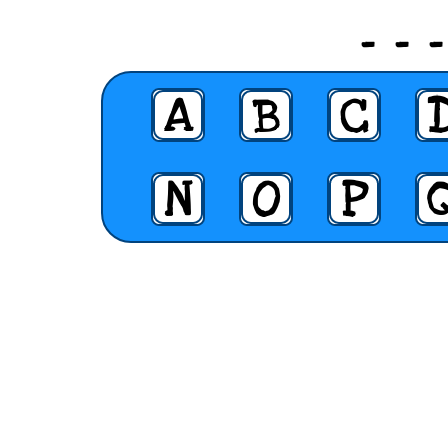
_ _ 
A
B
C
N
O
P