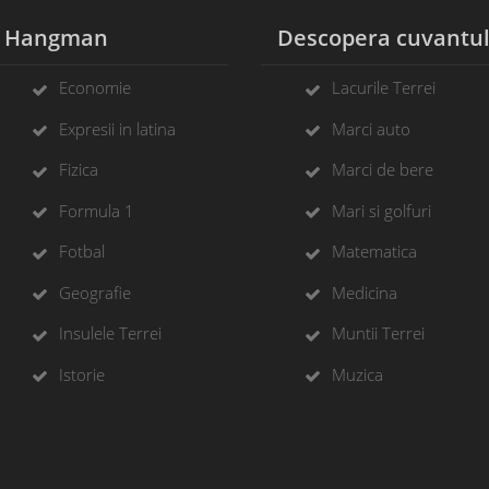
Hangman
Descopera cuvantu
Economie
Lacurile Terrei
Expresii in latina
Marci auto
Fizica
Marci de bere
Formula 1
Mari si golfuri
Fotbal
Matematica
Geografie
Medicina
Insulele Terrei
Muntii Terrei
Istorie
Muzica