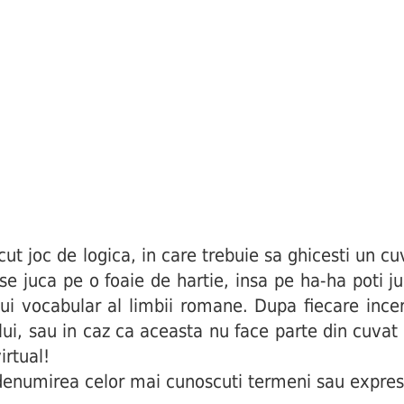
joc de logica, in care trebuie sa ghicesti un cuv
i se juca pe o foaie de hartie, insa pe ha-ha poti j
ui vocabular al limbii romane. Dupa fiecare incerc
ului, sau in caz ca aceasta nu face parte din cuva
irtual!
enumirea celor mai cunoscuti termeni sau expres