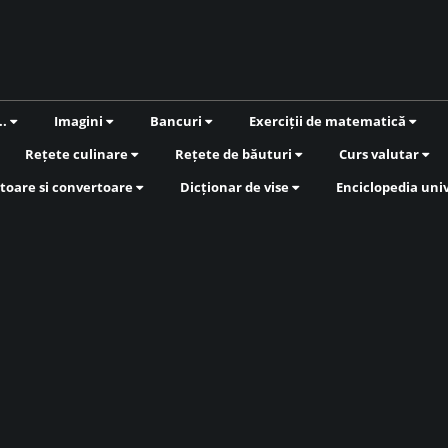
..
Imagini
Bancuri
Exerciții de matematică
Rețete culinare
Rețete de băuturi
Curs valutar
toare si convertoare
Dicționar de vise
Enciclopedia uni