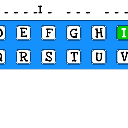
_ _ _ _ _I _ _ _ _ _ _ _
D
E
F
G
H
I
Q
R
S
T
U
V