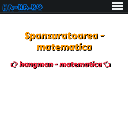
Toggle
navigati
Spanzuratoarea -
matematica
hangman - matematica