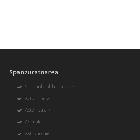
Spanzuratoarea
Vocabularul lb. romane
Actori romani
Actori straini
Animale
Astronomie