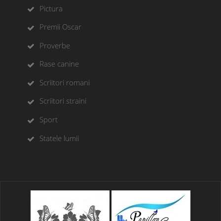
Pictura
Premii Oscar
Proverbe
Rase canine
Scriitori romani
Scriitori straini
Sport
Statele lumii