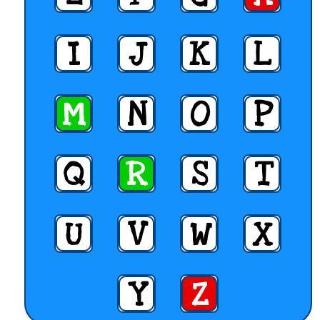
I
J
K
L
M
N
O
P
Q
R
S
T
U
V
W
X
Y
Z