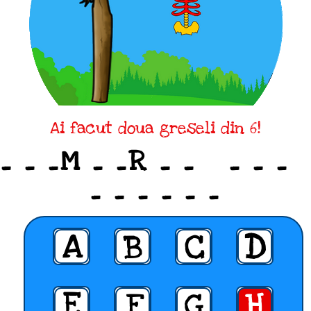
Ai facut doua greseli din 6!
_ _ _M _ _R _ _ _ _ _
_ _ _ _ _ _
A
B
C
D
E
F
G
H