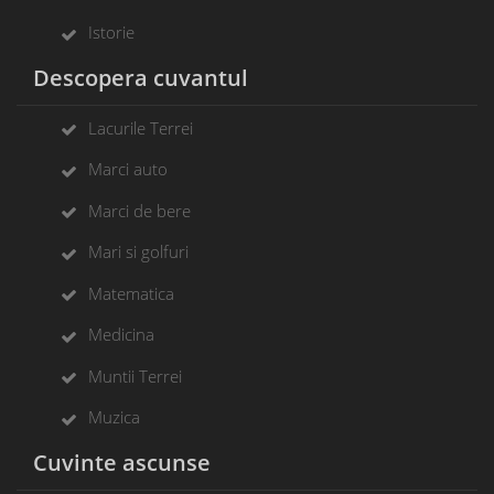
Istorie
Descopera cuvantul
Lacurile Terrei
Marci auto
Marci de bere
Mari si golfuri
Matematica
Medicina
Muntii Terrei
Muzica
Cuvinte ascunse