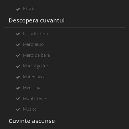
Istorie
Descopera cuvantul
Lacurile Terrei
Marci auto
Marci de bere
Mari si golfuri
Matematica
Medicina
Muntii Terrei
Muzica
Cuvinte ascunse