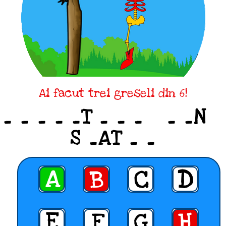
Ai facut trei greseli din 6!
_ _ _ _ _T _ _ _ _ _N
S _AT _ _
A
B
C
D
E
F
G
H