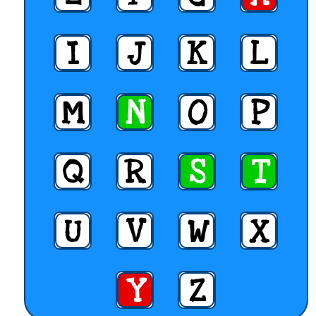
I
J
K
L
M
N
O
P
Q
R
S
T
U
V
W
X
Y
Z