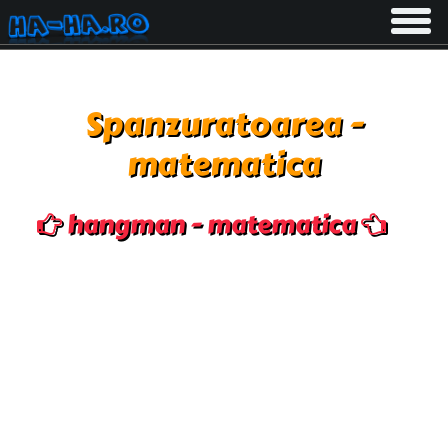
Toggle
navigati
Spanzuratoarea -
matematica
hangman - matematica