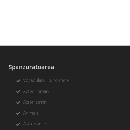
Spanzuratoarea
Vocabularul lb. romane
Actori romani
Actori straini
Animale
Astronomie