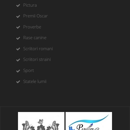
Pictura
Premii Oscar
Proverbe
Rase canine
Scriitori romani
Scriitori straini
Sport
Statele lumii