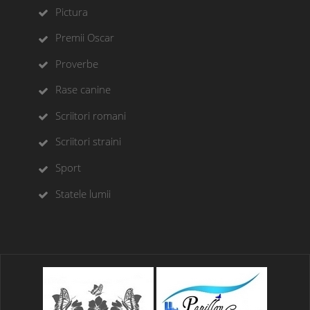
Pictura
Premii Oscar
Proverbe
Rase canine
Scriitori romani
Scriitori straini
Sport
Statele lumii