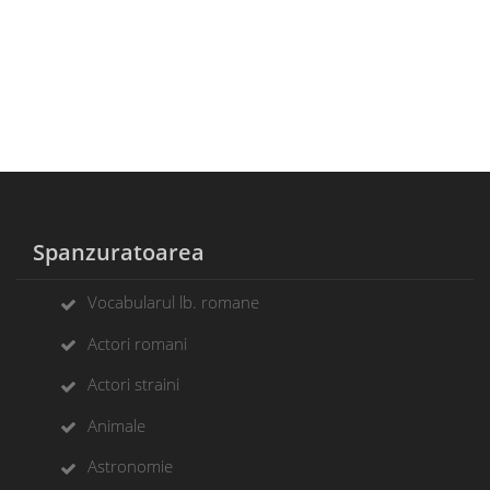
Spanzuratoarea
Vocabularul lb. romane
Actori romani
Actori straini
Animale
Astronomie