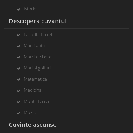
Istorie
Descopera cuvantul
Lacurile Terrei
Marci auto
Marci de bere
Mari si golfuri
Matematica
Medicina
Muntii Terrei
Muzica
Cuvinte ascunse