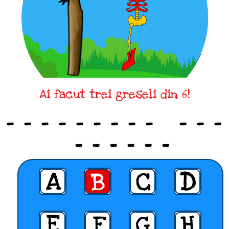
Ai facut trei greseli din 6!
_ _ _ _ _ _ _ _ _ _ _ _
_ _ _ _ _ _
A
B
C
D
E
F
G
H