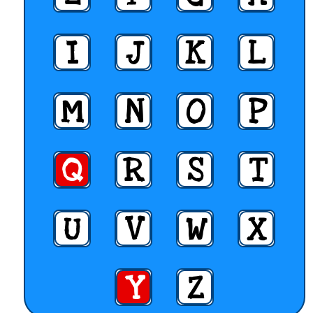
I
J
K
L
M
N
O
P
Q
R
S
T
U
V
W
X
Y
Z