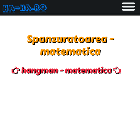
Toggle
navigati
Spanzuratoarea -
matematica
hangman - matematica