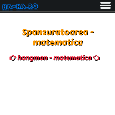
Toggle
navigati
Spanzuratoarea -
matematica
hangman - matematica