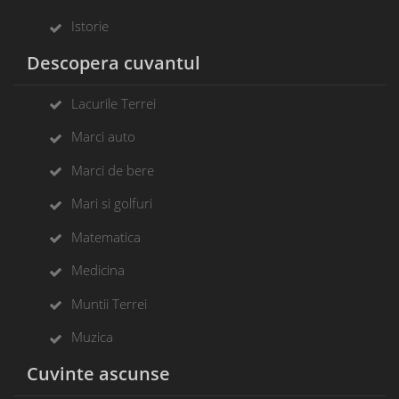
Istorie
Descopera cuvantul
Lacurile Terrei
Marci auto
Marci de bere
Mari si golfuri
Matematica
Medicina
Muntii Terrei
Muzica
Cuvinte ascunse