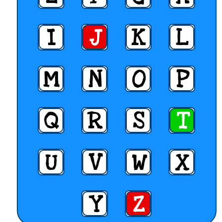
I
J
K
L
M
N
O
P
Q
R
S
T
U
V
W
X
Y
Z