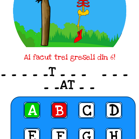
Ai facut trei greseli din 6!
_ _ _ _ _T _ _ _ _ _ _
_ _AT _ _
A
B
C
D
E
F
G
H