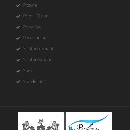
Pictura
Premii Oscar
Proverbe
Rase canine
Scriitori romani
Scriitori straini
Sport
Statele lumii