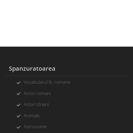
Spanzuratoarea
Vocabularul lb. romane
Actori romani
Actori straini
Animale
Astronomie