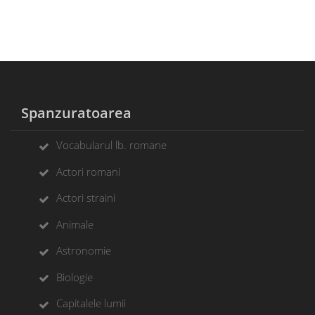
Spanzuratoarea
Vocabularul lb. romane
Actori romani
Actori straini
Animale
Astronomie
Biologie
Capitalele lumii