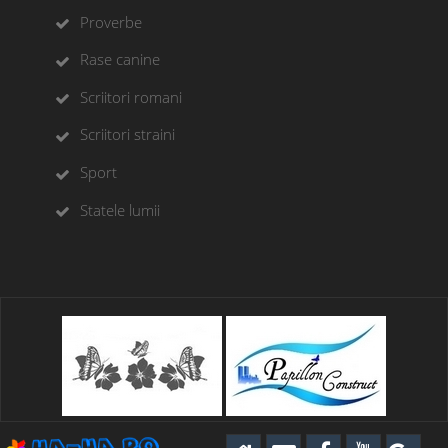
Proverbe
Rase canine
Scriitori romani
Scriitori straini
Sport
Statele lumii