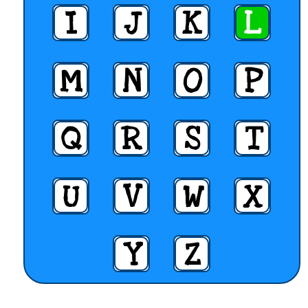
I
J
K
L
M
N
O
P
Q
R
S
T
U
V
W
X
Y
Z