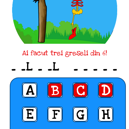
Ai facut trei greseli din 6!
_ _L _ _L _ _ _ _ _
A
B
C
D
E
F
G
H