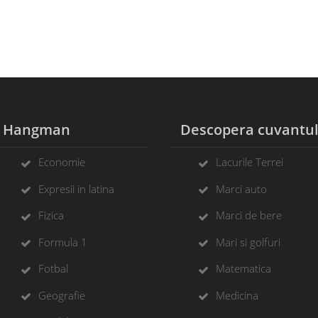
Hangman
Descopera cuvantu
Economie
Lacurile Terrei
Expresii in latina
Marci auto
Fizica
Marci de bere
Formula 1
Mari si golfuri
Fotbal
Matematica
Geografie
Medicina