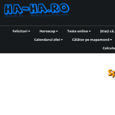
Felicitari
Horoscop
Teste online
Știați că.
Calendarul zilei
Călător pe mapamond
Calcula
S