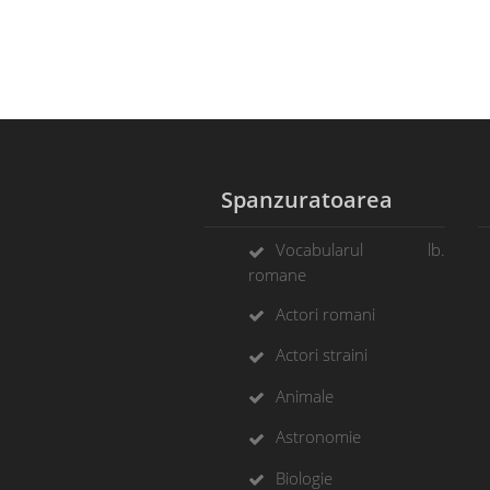
Spanzuratoarea
Vocabularul lb.
romane
Actori romani
Actori straini
Animale
Astronomie
Biologie