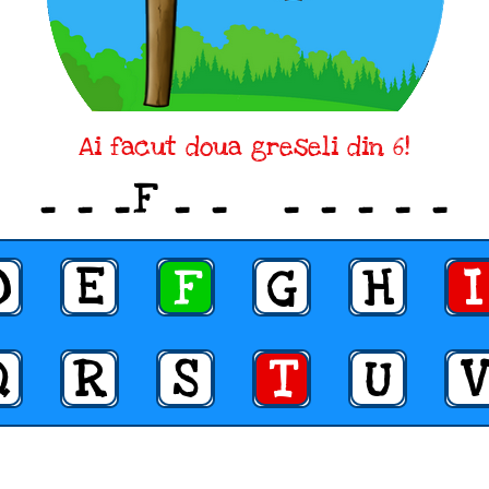
Ai facut doua greseli din 6!
_ _ _F _ _ _ _ _ _ _
D
E
F
G
H
I
Q
R
S
T
U
V