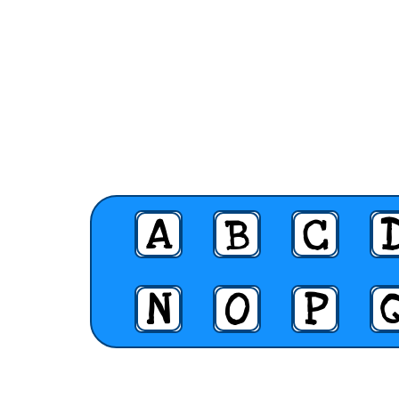
A
B
C
N
O
P