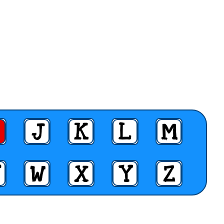
J
K
L
M
W
X
Y
Z