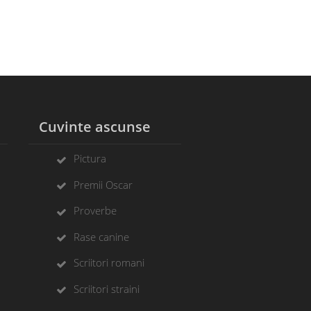
l
Cuvinte ascunse
Pictura
Premii Oscar
Proverbe
Rase canine
Scriitori romani
Scriitori straini