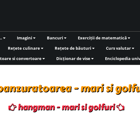
..
Imagini
Bancuri
Exerciții de matematică
Rețete culinare
Rețete de băuturi
Curs valutar
toare si convertoare
Dicționar de vise
Enciclopedia uni
panzuratoarea - mari si golfu
hangman - mari si golfuri