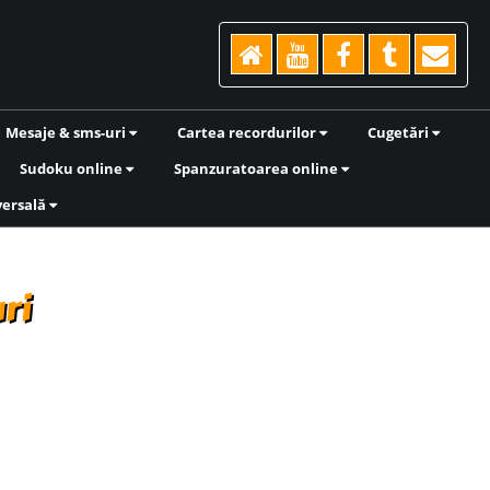
Mesaje & sms-uri
Cartea recordurilor
Cugetări
Sudoku online
Spanzuratoarea online
versală
ri