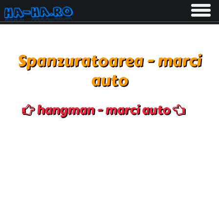
Toggle
navigati
Spanzuratoarea - marci
auto
hangman - marci auto