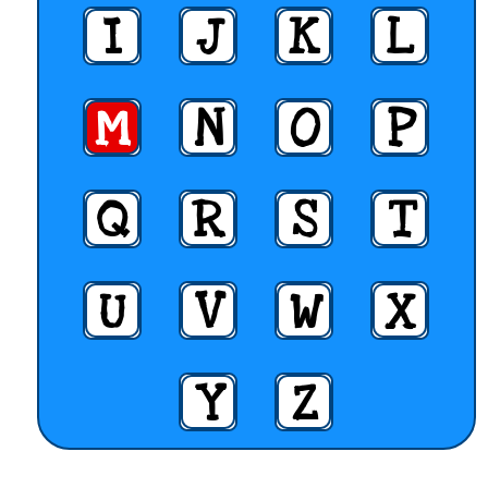
I
J
K
L
M
N
O
P
Q
R
S
T
U
V
W
X
Y
Z