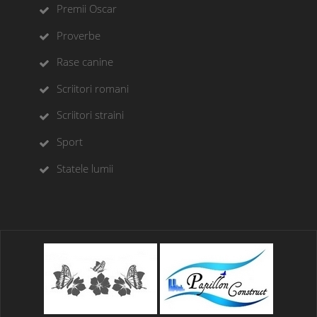
Premii Oscar
Proverbe
Rase canine
Scriitori romani
Scriitori straini
Sport
Statele lumii