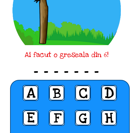
Ai facut o greseala din 6!
_ _ _ _ _ _ _
A
B
C
D
E
F
G
H