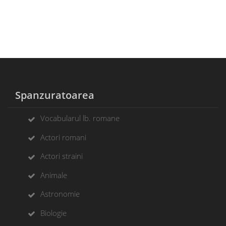
Spanzuratoarea
Vocabularul lb. romane
Actori romani
Actori straini
Animale
Astronomie
Biologie