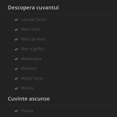
Descopera cuvantul
Lacurile Terrei
Marci auto
Marci de bere
Mari si golfuri
Matematica
Medicina
Muntii Terrei
Muzica
Cuvinte ascunse
Pictura