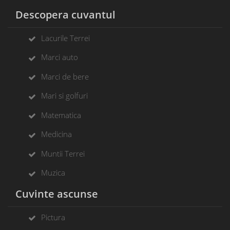
Descopera cuvantul
Lacurile Terrei
Marci auto
Marci de bere
Mari si golfuri
Matematica
Medicina
Muntii Terrei
Muzica
Cuvinte ascunse
Pictura