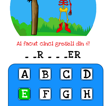
Ai facut cinci greseli din 6!
_ _R _ _ _ER
A
B
C
D
E
F
G
H