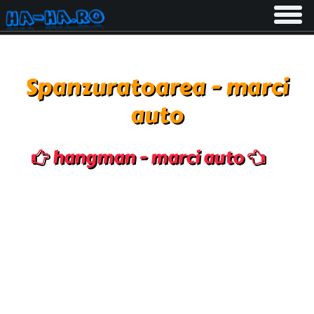
Toggle
navigati
Spanzuratoarea - marci
auto
hangman - marci auto