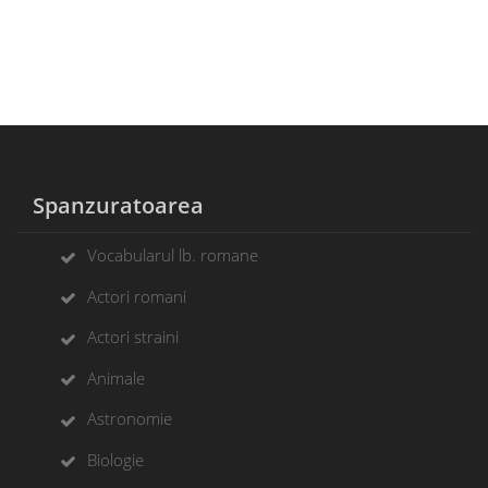
Spanzuratoarea
Vocabularul lb. romane
Actori romani
Actori straini
Animale
Astronomie
Biologie