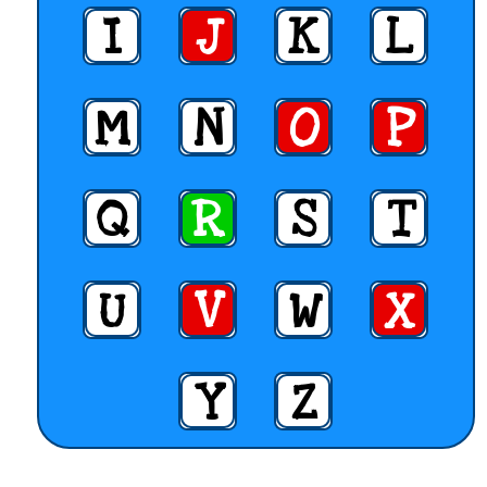
I
J
K
L
M
N
O
P
Q
R
S
T
U
V
W
X
Y
Z