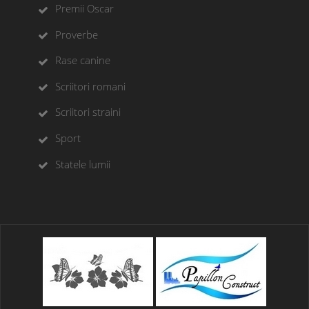
Premii Oscar
Proverbe
Rase canine
Scriitori romani
Scriitori straini
Sport
Statele lumii