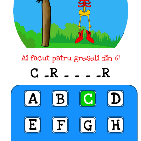
Ai facut patru greseli din 6!
C _R _ _ _ _R
A
B
C
D
E
F
G
H