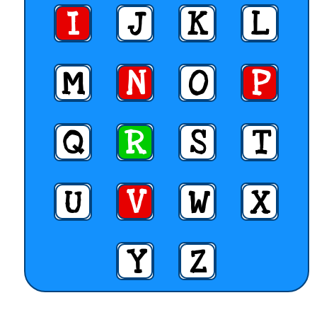
I
J
K
L
M
N
O
P
Q
R
S
T
U
V
W
X
Y
Z