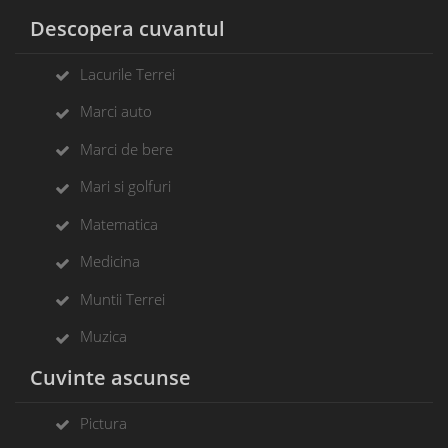
Descopera cuvantul
Lacurile Terrei
Marci auto
Marci de bere
Mari si golfuri
Matematica
Medicina
Muntii Terrei
Muzica
Cuvinte ascunse
Pictura