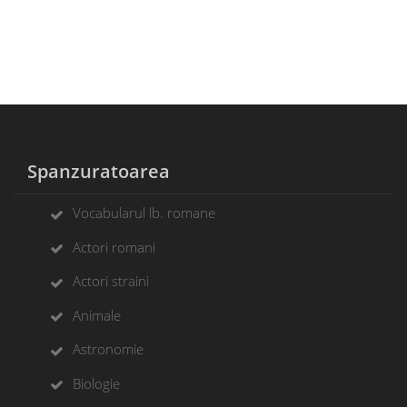
Spanzuratoarea
Vocabularul lb. romane
Actori romani
Actori straini
Animale
Astronomie
Biologie