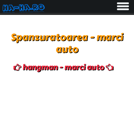
Toggle
navigati
Spanzuratoarea - marci
auto
hangman - marci auto