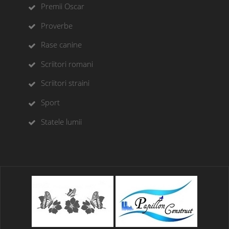
Premii Oscar
Proverbe
Rase canine
Scriitori romani
Scriitori straini
Sport
Statele lumii