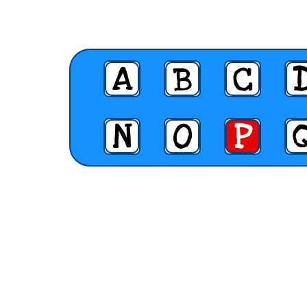
A
B
C
N
O
P