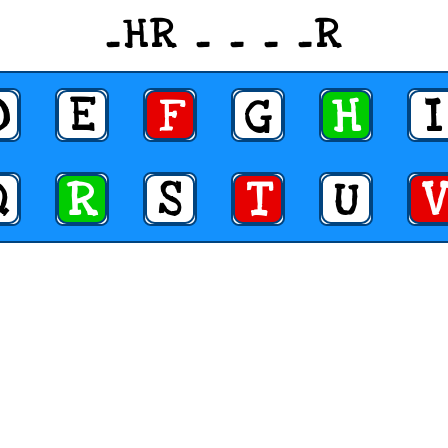
_HR _ _ _ _R
D
E
F
G
H
I
Q
R
S
T
U
V