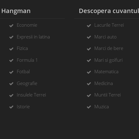
Hangman
Descopera cuvantu
Economie
Lacurile Terrei
Expresii in latina
Marci auto
Fizica
Marci de bere
Formula 1
Mari si golfuri
Fotbal
Matematica
Geografie
Medicina
Insulele Terrei
Muntii Terrei
Istorie
Muzica