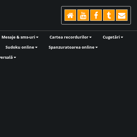
Mesaje & sms-uri
Cartea recordurilor
Cugetări
Sudoku online
Spanzuratoarea online
versală