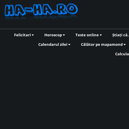
Felicitari
Horoscop
Teste online
Știați că.
Calendarul zilei
Călător pe mapamond
Calcula