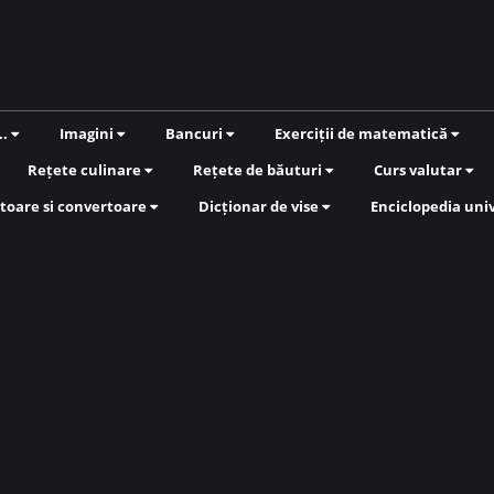
..
Imagini
Bancuri
Exerciții de matematică
Rețete culinare
Rețete de băuturi
Curs valutar
toare si convertoare
Dicționar de vise
Enciclopedia uni