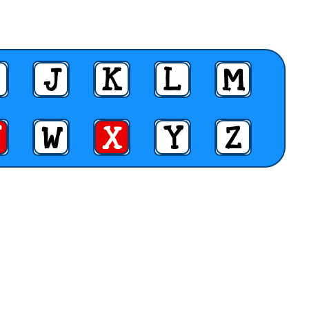
J
K
L
M
W
X
Y
Z