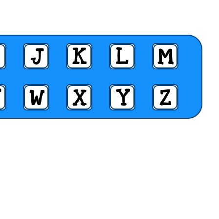
J
K
L
M
W
X
Y
Z