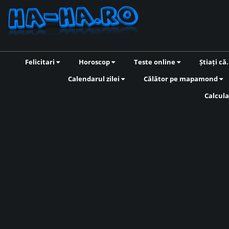
Felicitari
Horoscop
Teste online
Știați că.
Calendarul zilei
Călător pe mapamond
Calcula