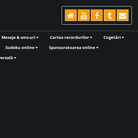
Mesaje & sms-uri
Cartea recordurilor
Cugetări
Sudoku online
Spanzuratoarea online
versală