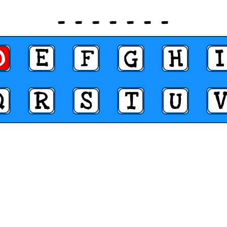
_ _ _ _ _ _ _
D
E
F
G
H
I
Q
R
S
T
U
V