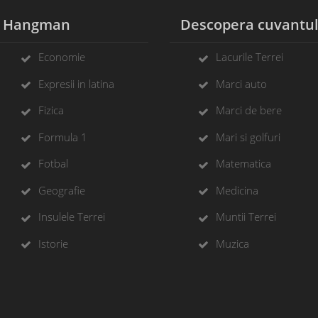
Hangman
Descopera cuvantu
Economie
Lacurile Terrei
Expresii in latina
Marci auto
Fizica
Marci de bere
Formula 1
Mari si golfuri
Fotbal
Matematica
Geografie
Medicina
Insulele Terrei
Muntii Terrei
Istorie
Muzica