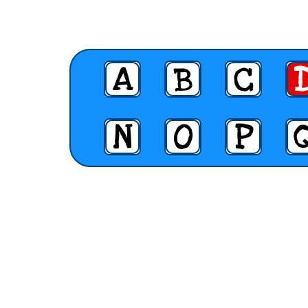
A
B
C
N
O
P