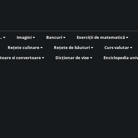
..
Imagini
Bancuri
Exerciții de matematică
Rețete culinare
Rețete de băuturi
Curs valutar
toare si convertoare
Dicționar de vise
Enciclopedia uni