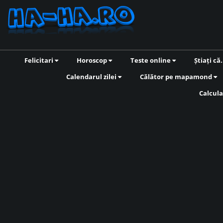
Felicitari
Horoscop
Teste online
Știați că.
Calendarul zilei
Călător pe mapamond
Calcula