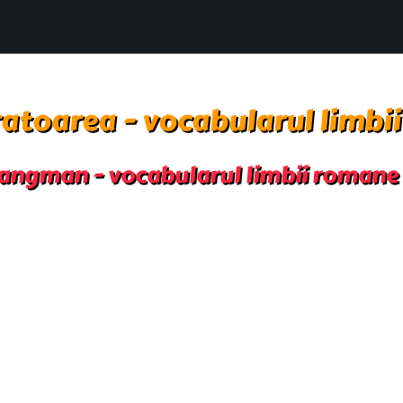
atoarea - vocabularul limbi
angman - vocabularul limbii romane