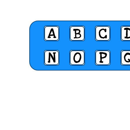
A
B
C
N
O
P