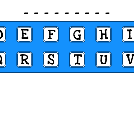
_ _ _ _ _ _ _ _ _
D
E
F
G
H
I
Q
R
S
T
U
V