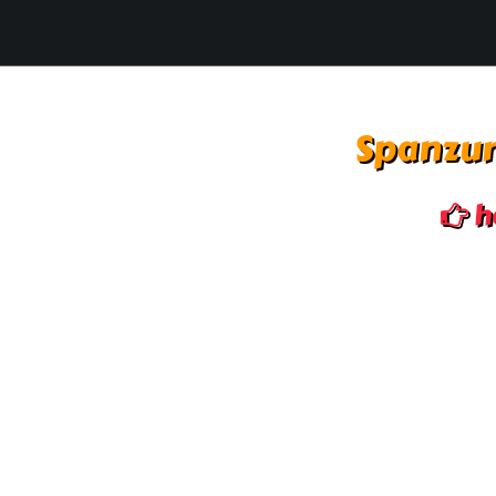
Spanzur
h