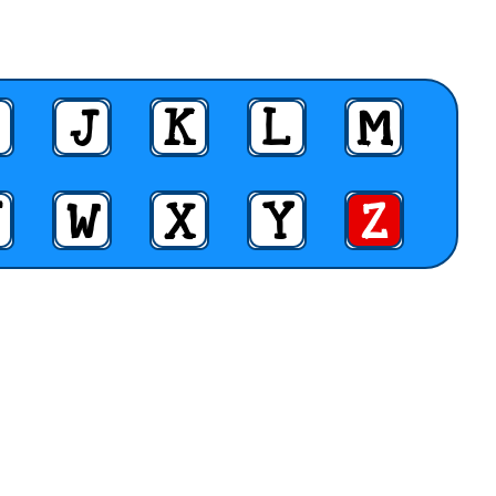
J
K
L
M
W
X
Y
Z