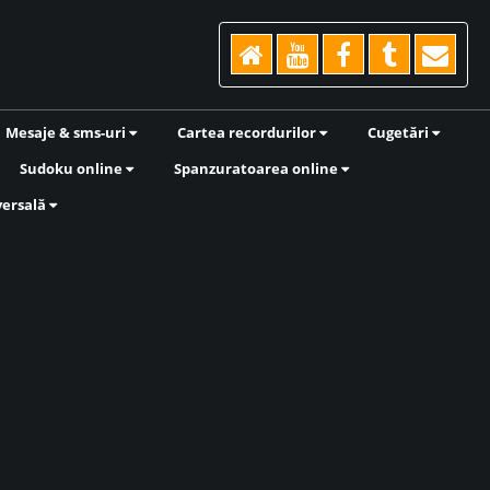
Mesaje & sms-uri
Cartea recordurilor
Cugetări
Sudoku online
Spanzuratoarea online
versală