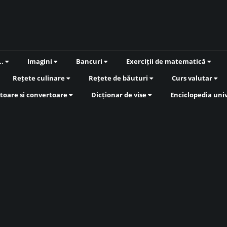
..
Imagini
Bancuri
Exerciții de matematică
Rețete culinare
Rețete de băuturi
Curs valutar
toare si convertoare
Dicționar de vise
Enciclopedia uni