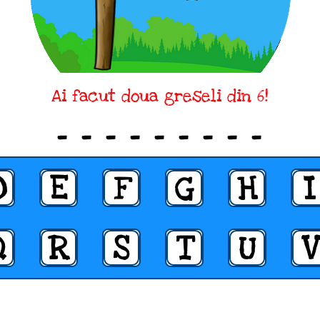
Ai facut doua greseli din 6!
_ _ _ _ _ _ _ _ _
D
E
F
G
H
I
Q
R
S
T
U
V