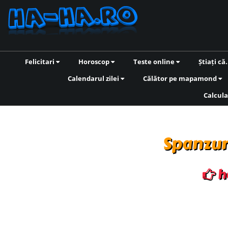
Felicitari
Horoscop
Teste online
Știați că.
Calendarul zilei
Călător pe mapamond
Calcula
Spanzur
h