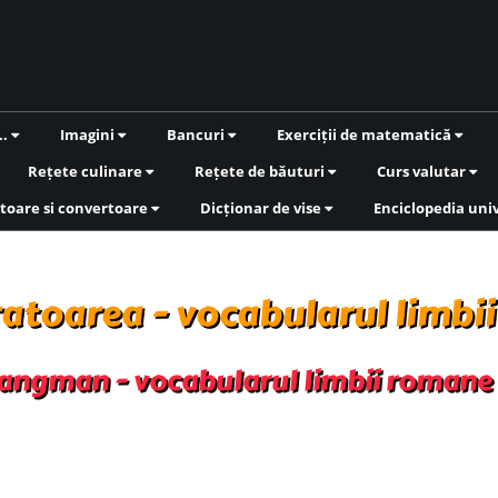
..
Imagini
Bancuri
Exerciții de matematică
Rețete culinare
Rețete de băuturi
Curs valutar
toare si convertoare
Dicționar de vise
Enciclopedia uni
atoarea - vocabularul limbi
angman - vocabularul limbii romane