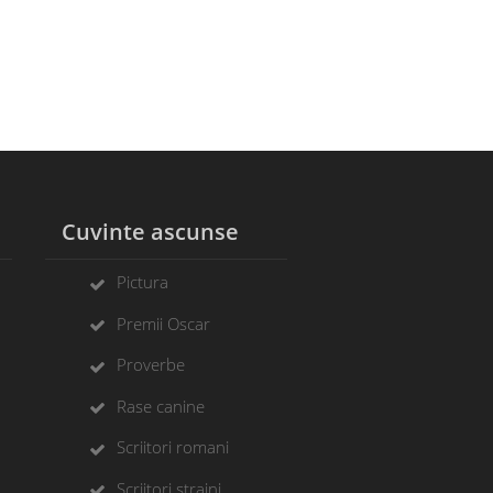
l
Cuvinte ascunse
Pictura
Premii Oscar
Proverbe
Rase canine
Scriitori romani
Scriitori straini