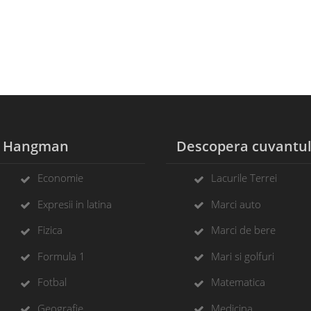
Hangman
Descopera cuvantu
Economie
Lacurile Terrei
Expresii in latina
Marci auto
Fizica
Marci de bere
Formula 1
Mari si golfuri
Fotbal
Matematica
Geografie
Medicina