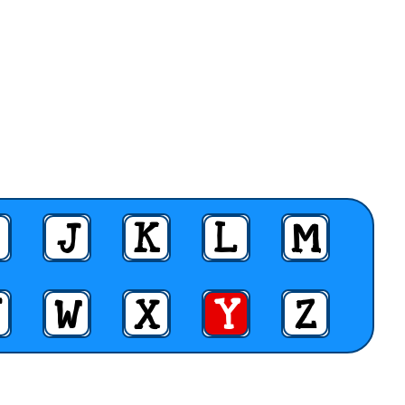
J
K
L
M
W
X
Y
Z