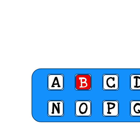
A
B
C
N
O
P