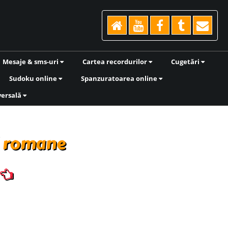
Mesaje & sms-uri
Cartea recordurilor
Cugetări
Sudoku online
Spanzuratoarea online
versală
i romane