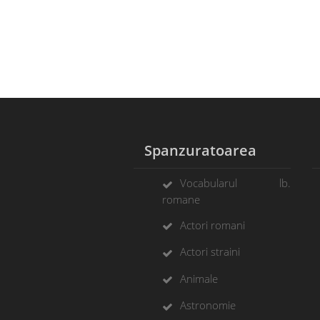
Spanzuratoarea
Vocabularul lb.
romane
Actori romani
Actori straini
Animale
Astronomie