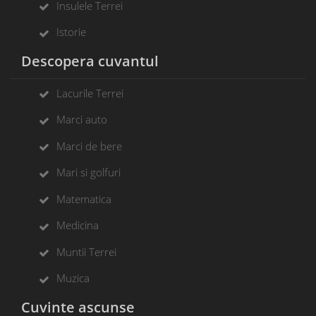
Insulele Terrei
Istorie
Descopera cuvantul
Lacurile Terrei
Marci auto
Marci de bere
Mari si golfuri
Matematica
Medicina
Muntii Terrei
Muzica
Cuvinte ascunse