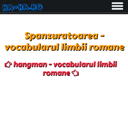
Toggle
navigati
Spanzuratoarea -
vocabularul limbii romane
hangman - vocabularul limbii
romane