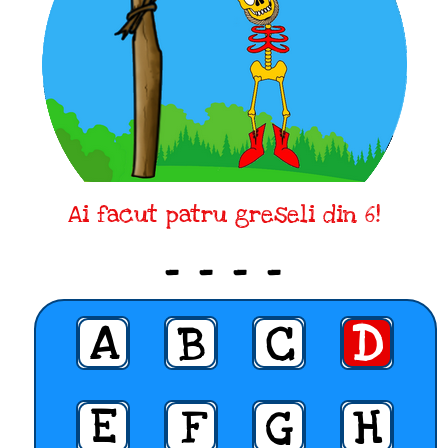
Ai facut patru greseli din 6!
_ _ _ _
A
B
C
D
E
F
G
H