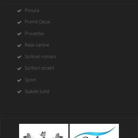
Pictura
Premii Oscar
Proverbe
Rase canine
Scriitori romani
Scriitori straini
Sport
Statele lumii