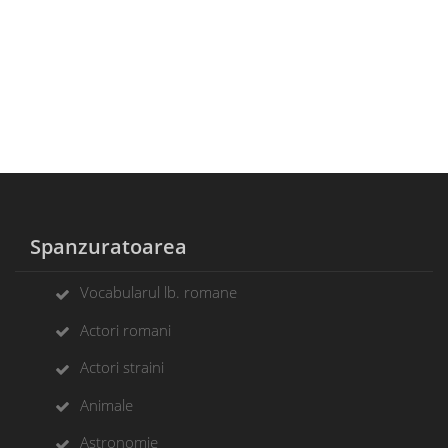
Spanzuratoarea
Vocabularul lb. romane
Actori romani
Actori straini
Animale
Astronomie