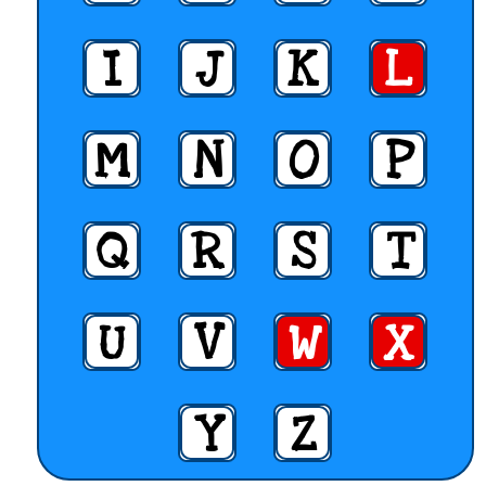
I
J
K
L
M
N
O
P
Q
R
S
T
U
V
W
X
Y
Z