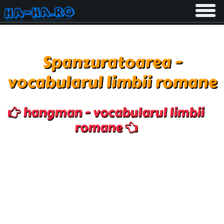
Toggle
navigati
Spanzuratoarea -
vocabularul limbii romane
hangman - vocabularul limbii
romane