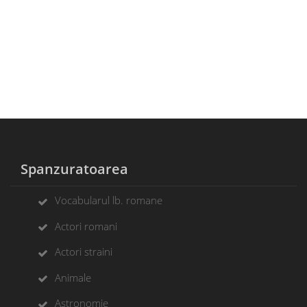
Spanzuratoarea
Vocabularul lb. romane
Actori romani
Actori straini
Animale
Astronomie