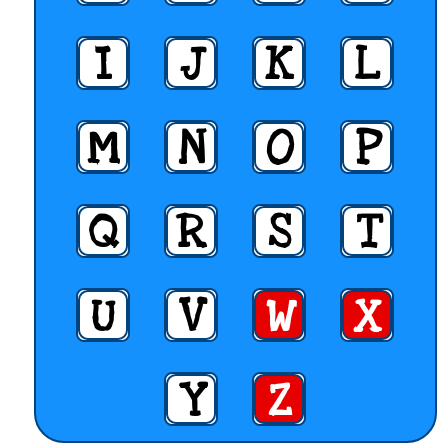
I
J
K
L
M
N
O
P
Q
R
S
T
U
V
W
X
Y
Z