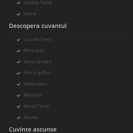
Insulele Terrei
Istorie
Descopera cuvantul
Lacurile Terrei
Marci auto
Marci de bere
Mari si golfuri
Matematica
Medicina
Muntii Terrei
Muzica
Cuvinte ascunse