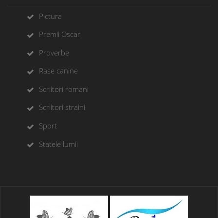
Pictura
Premii Oscar
Proverbe
Rase canine
Scriitori romani
Scriitori straini
Sport
Statele lumii