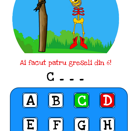
Ai facut patru greseli din 6!
C _ _ _
A
B
C
D
E
F
G
H