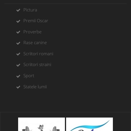
Pictura
Premii Oscar
Proverbe
Rase canine
Scriitori romani
Scriitori straini
Sport
Statele lumii