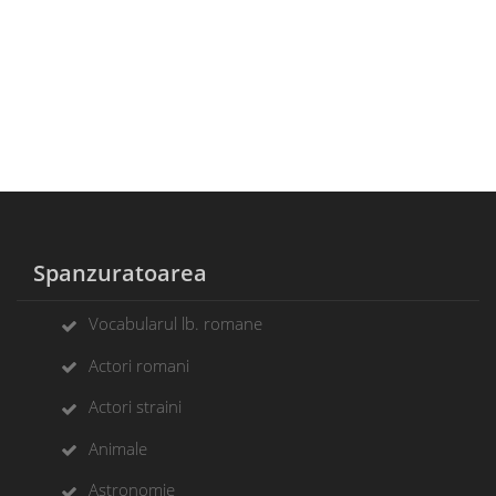
Spanzuratoarea
Vocabularul lb. romane
Actori romani
Actori straini
Animale
Astronomie