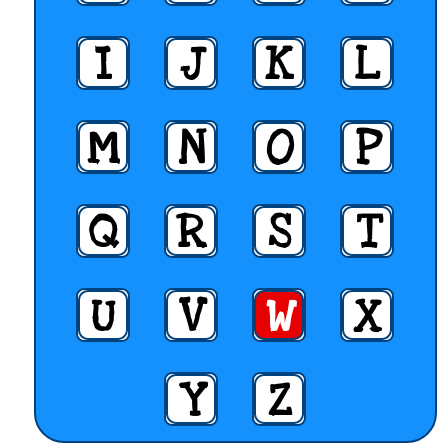
I
J
K
L
M
N
O
P
Q
R
S
T
U
V
W
X
Y
Z