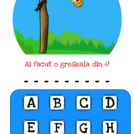
Ai facut o greseala din 6!
_ _ _ _ _ _ _ _ _
A
B
C
D
E
F
G
H