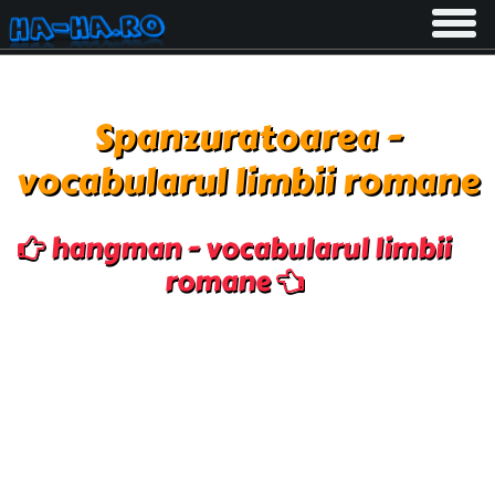
Toggle
navigati
Spanzuratoarea -
vocabularul limbii romane
hangman - vocabularul limbii
romane