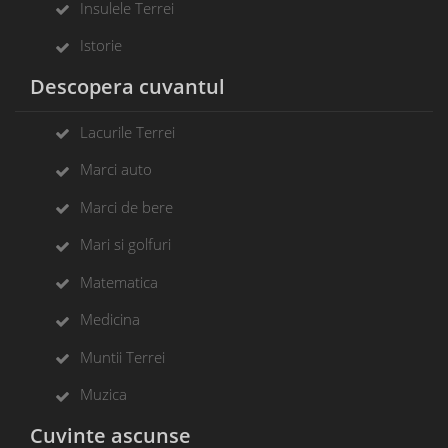
Insulele Terrei
Istorie
Descopera cuvantul
Lacurile Terrei
Marci auto
Marci de bere
Mari si golfuri
Matematica
Medicina
Muntii Terrei
Muzica
Cuvinte ascunse