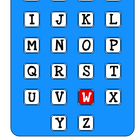
I
J
K
L
M
N
O
P
Q
R
S
T
U
V
W
X
Y
Z