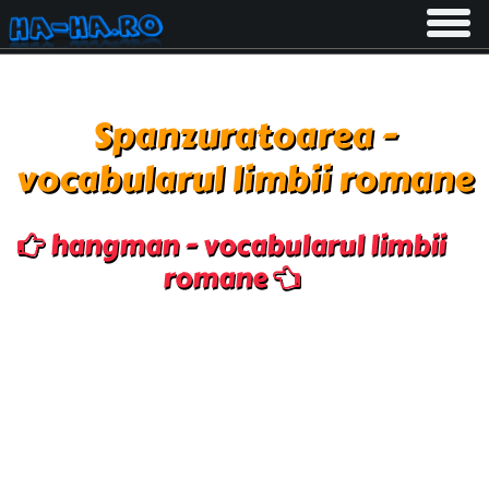
Toggle
navigati
Spanzuratoarea -
vocabularul limbii romane
hangman - vocabularul limbii
romane