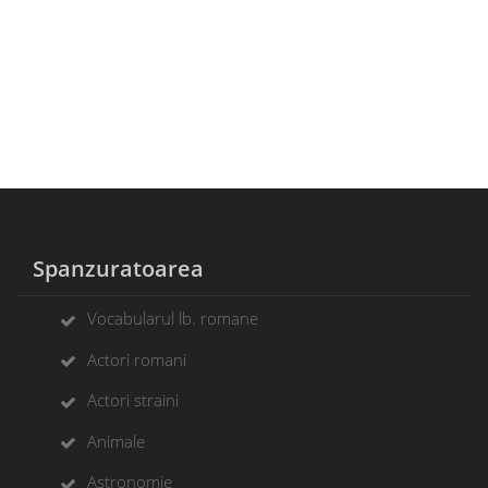
Spanzuratoarea
Vocabularul lb. romane
Actori romani
Actori straini
Animale
Astronomie