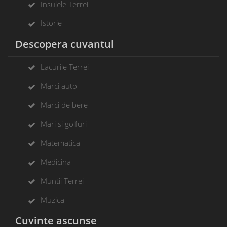
Insulele Terrei
Istorie
Descopera cuvantul
Lacurile Terrei
Marci auto
Marci de bere
Mari si golfuri
Matematica
Medicina
Muntii Terrei
Muzica
Cuvinte ascunse