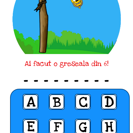
Ai facut o greseala din 6!
_ _ _ _ _ _ _ _ _
A
B
C
D
E
F
G
H