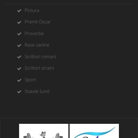
Pictura
Premii Oscar
Proverbe
Rase canine
Scriitori romani
Scriitori straini
Sport
Statele lumii