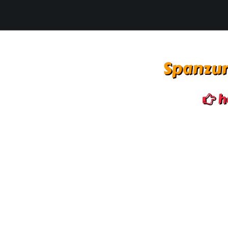
Spanzur
h