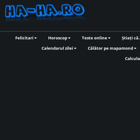
Felicitari
Horoscop
Teste online
Știați că.
Calendarul zilei
Călător pe mapamond
Calcula