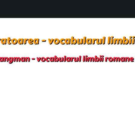
atoarea - vocabularul limbi
angman - vocabularul limbii romane