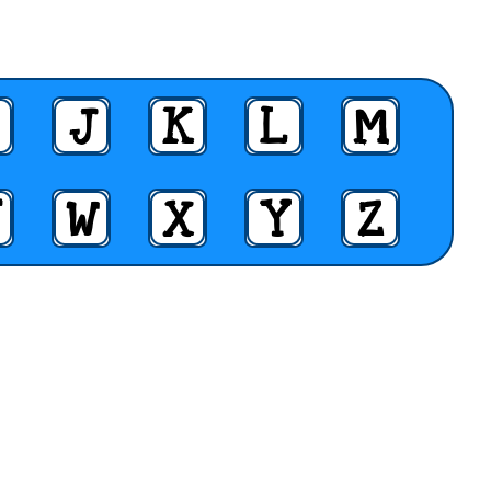
J
K
L
M
W
X
Y
Z