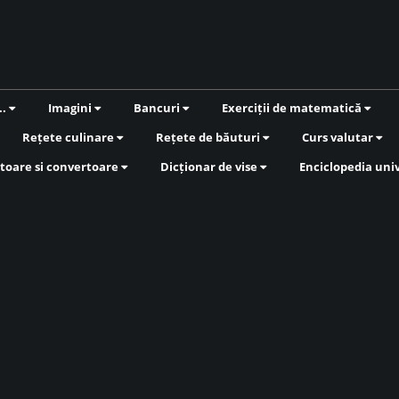
..
Imagini
Bancuri
Exerciții de matematică
Rețete culinare
Rețete de băuturi
Curs valutar
toare si convertoare
Dicționar de vise
Enciclopedia uni