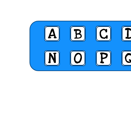
A
B
C
N
O
P