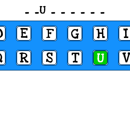
_ _U _ _ _ _ _ _
D
E
F
G
H
I
Q
R
S
T
U
V