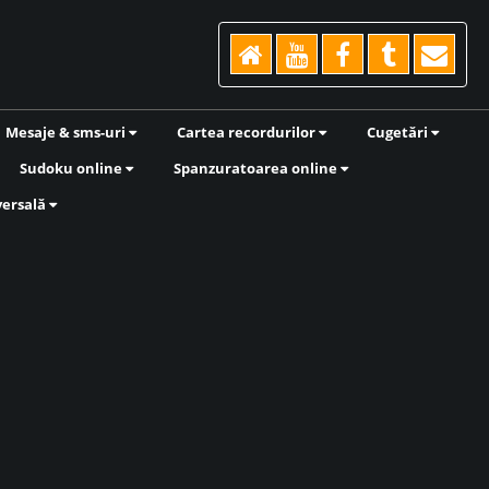
Mesaje & sms-uri
Cartea recordurilor
Cugetări
Sudoku online
Spanzuratoarea online
versală