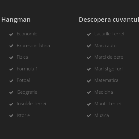
Hangman
Descopera cuvantu
Economie
Lacurile Terrei
Expresii in latina
Marci auto
Fizica
Marci de bere
Formula 1
Mari si golfuri
Fotbal
Matematica
Geografie
Medicina
Insulele Terrei
Muntii Terrei
Istorie
Muzica