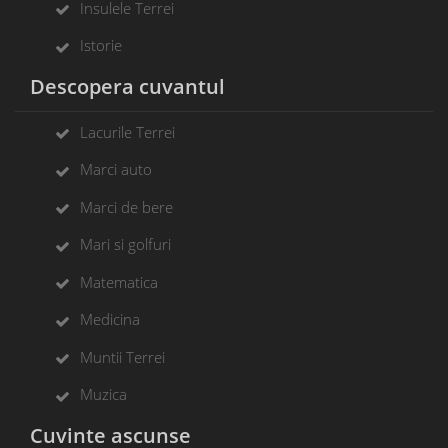
Insulele Terrei
Istorie
Descopera cuvantul
Lacurile Terrei
Marci auto
Marci de bere
Mari si golfuri
Matematica
Medicina
Muntii Terrei
Muzica
Cuvinte ascunse