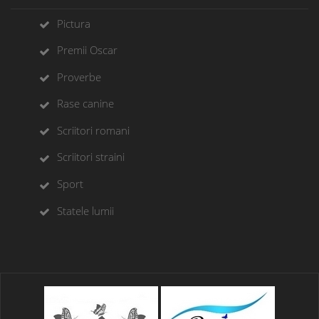
Pictura
Premii Oscar
Proverbe
Rase canine
Scriitori romani
Scriitori straini
Sport
Statele lumii