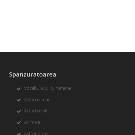
Spanzuratoarea
Vocabularul lb. romane
Actori romani
Actori straini
Animale
Astronomie