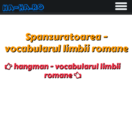
Toggle
navigati
Spanzuratoarea -
vocabularul limbii romane
hangman - vocabularul limbii
romane