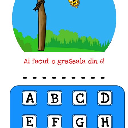
Ai facut o greseala din 6!
_ _ _ _ _ _ _ _ _
A
B
C
D
E
F
G
H