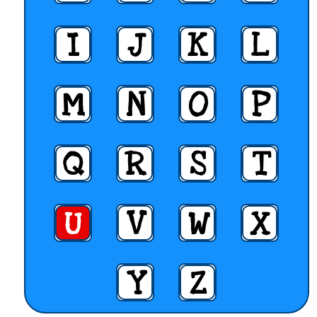
I
J
K
L
M
N
O
P
Q
R
S
T
U
V
W
X
Y
Z