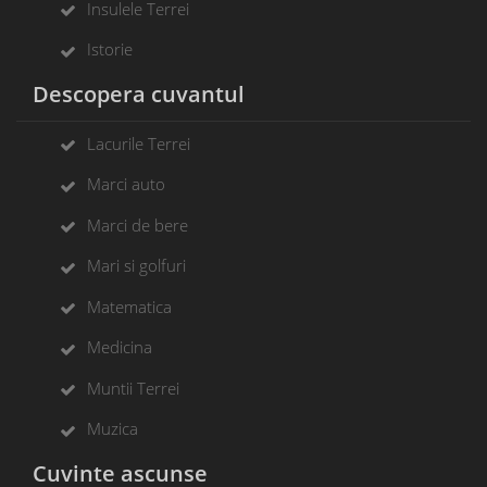
Insulele Terrei
Istorie
Descopera cuvantul
Lacurile Terrei
Marci auto
Marci de bere
Mari si golfuri
Matematica
Medicina
Muntii Terrei
Muzica
Cuvinte ascunse