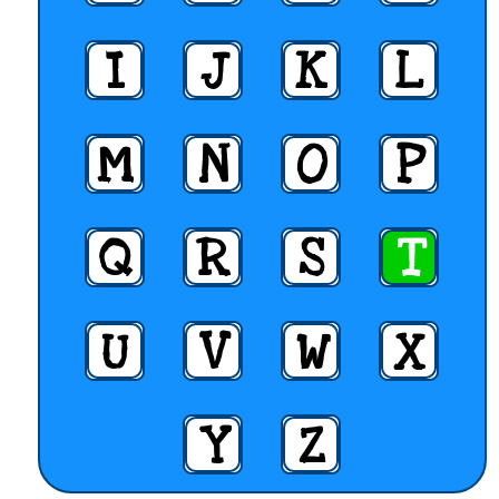
I
J
K
L
M
N
O
P
Q
R
S
T
U
V
W
X
Y
Z