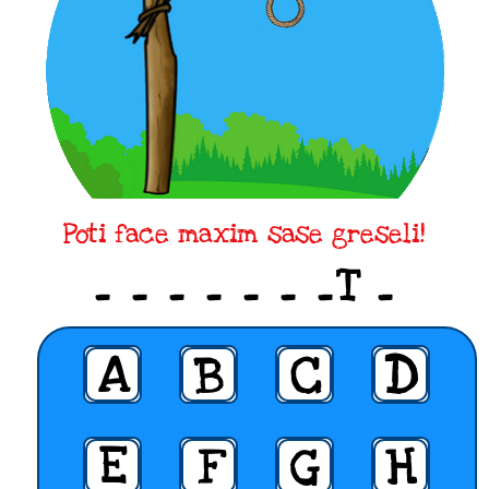
Poti face maxim sase greseli!
_ _ _ _ _ _ _T _
A
B
C
D
E
F
G
H