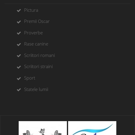
Pictura
Premii Oscar
Proverbe
Rase canine
Scriitori romani
Scriitori straini
Sport
Statele lumii