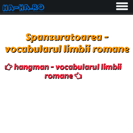
Toggle
navigati
Spanzuratoarea -
vocabularul limbii romane
hangman - vocabularul limbii
romane