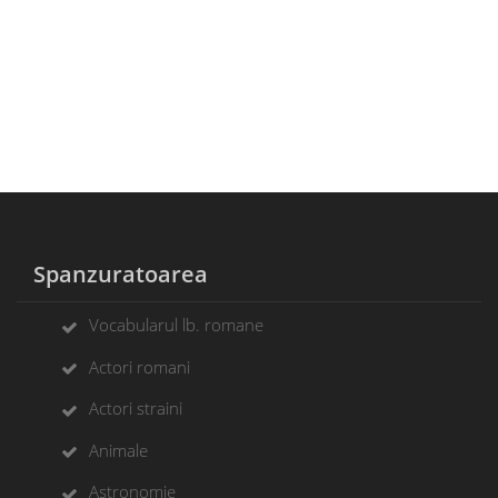
Spanzuratoarea
Vocabularul lb. romane
Actori romani
Actori straini
Animale
Astronomie