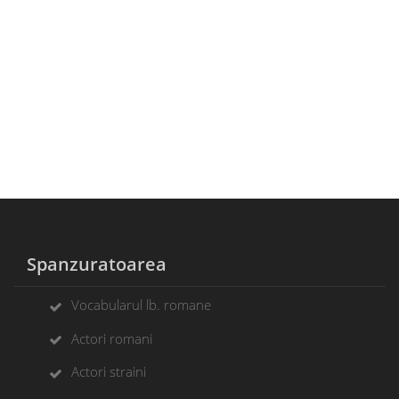
Spanzuratoarea
Vocabularul lb. romane
Actori romani
Actori straini