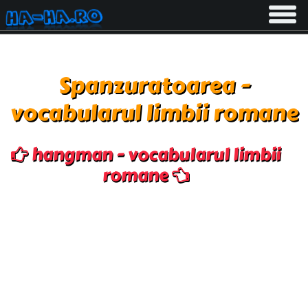
Toggle
navigati
Spanzuratoarea -
vocabularul limbii romane
hangman - vocabularul limbii
romane