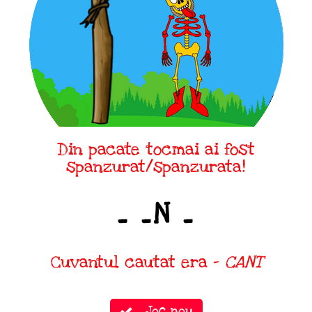
Din pacate tocmai ai fost
spanzurat/spanzurata!
_ _N _
Cuvantul cautat era -
CANT
Joc nou