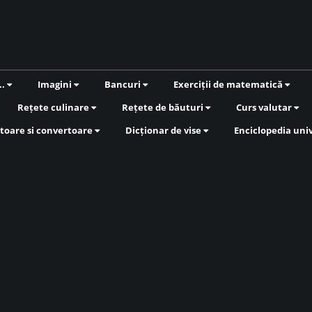
..
Imagini
Bancuri
Exerciții de matematică
Rețete culinare
Rețete de băuturi
Curs valutar
toare si convertoare
Dicționar de vise
Enciclopedia uni