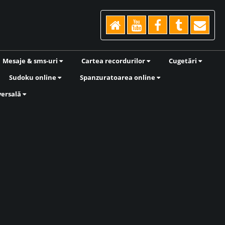
Mesaje & sms-uri
Cartea recordurilor
Cugetări
Sudoku online
Spanzuratoarea online
versală