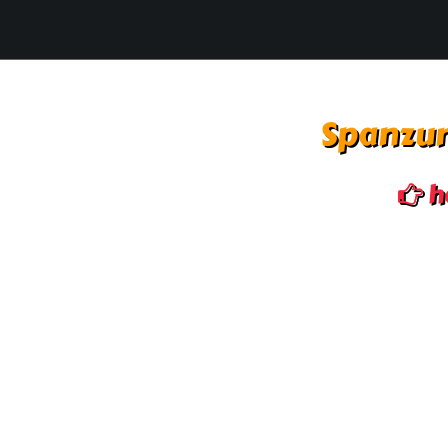
Spanzur
h