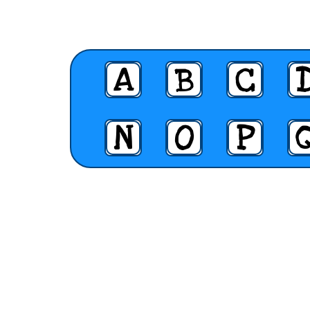
A
B
C
N
O
P