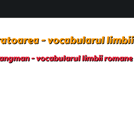
atoarea - vocabularul limbi
angman - vocabularul limbii romane