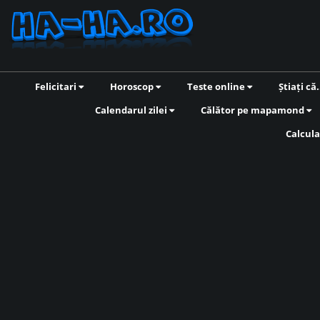
Felicitari
Horoscop
Teste online
Știați că.
Calendarul zilei
Călător pe mapamond
Calcula