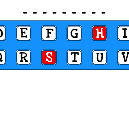
_ _ _ _ _ _ _ _ _
D
E
F
G
H
I
Q
R
S
T
U
V