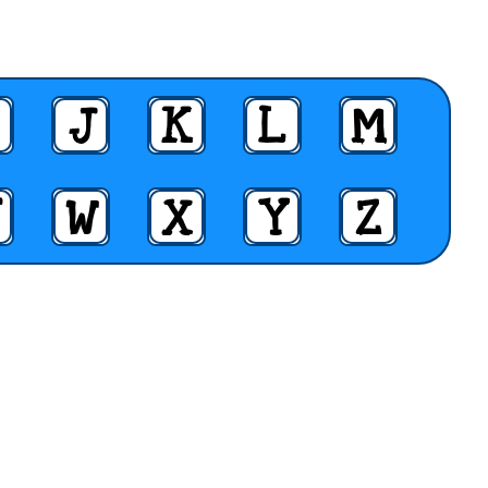
J
K
L
M
W
X
Y
Z