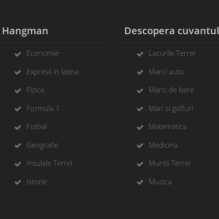
Hangman
Descopera cuvantu
Economie
Lacurile Terrei
Expresii in latina
Marci auto
Fizica
Marci de bere
Formula 1
Mari si golfuri
Fotbal
Matematica
Geografie
Medicina
Insulele Terrei
Muntii Terrei
Istorie
Muzica