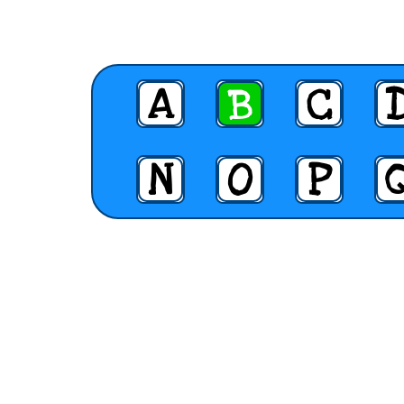
A
B
C
N
O
P