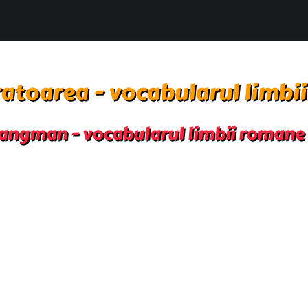
atoarea - vocabularul limbi
angman - vocabularul limbii romane