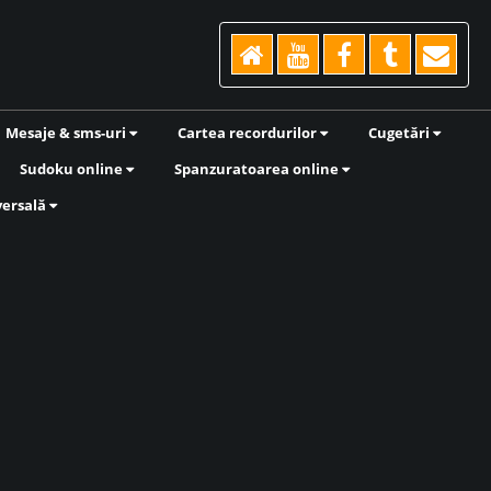
Mesaje & sms-uri
Cartea recordurilor
Cugetări
Sudoku online
Spanzuratoarea online
versală