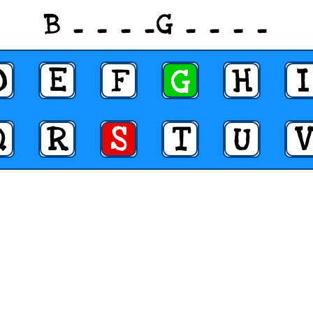
B _ _ _ _G _ _ _ _
D
E
F
G
H
I
Q
R
S
T
U
V