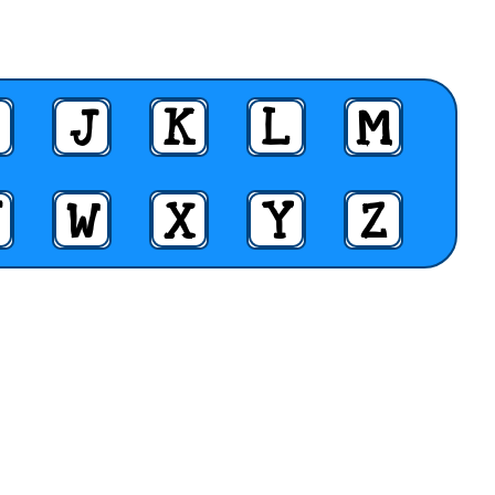
J
K
L
M
W
X
Y
Z