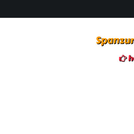
Spanzur
h