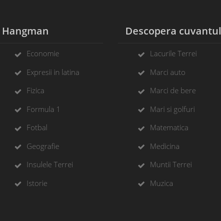
Hangman
Descopera cuvantu
Economie
Lacurile Terrei
Expresii in latina
Marci auto
Fizica
Marci de bere
Formula 1
Mari si golfuri
Fotbal
Matematica
Geografie
Medicina
Insulele Terrei
Muntii Terrei
Istorie
Muzica