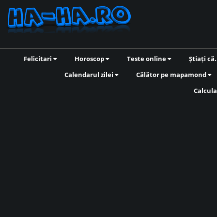
Felicitari
Horoscop
Teste online
Știați că.
Calendarul zilei
Călător pe mapamond
Calcula