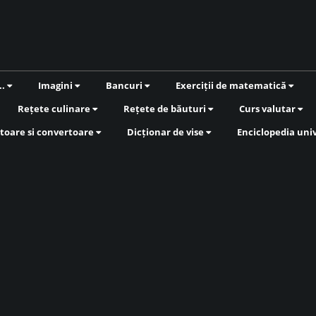
..
Imagini
Bancuri
Exerciții de matematică
Rețete culinare
Rețete de băuturi
Curs valutar
toare si convertoare
Dicționar de vise
Enciclopedia uni