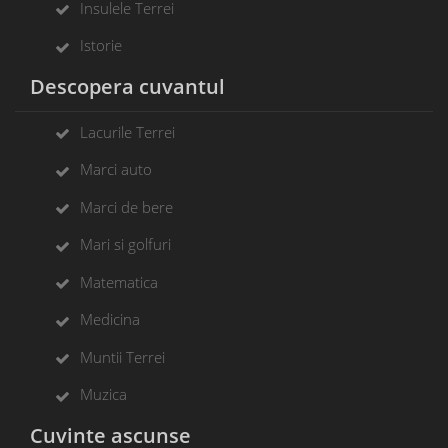
Insulele Terrei
Istorie
Descopera cuvantul
Lacurile Terrei
Marci auto
Marci de bere
Mari si golfuri
Matematica
Medicina
Muntii Terrei
Muzica
Cuvinte ascunse