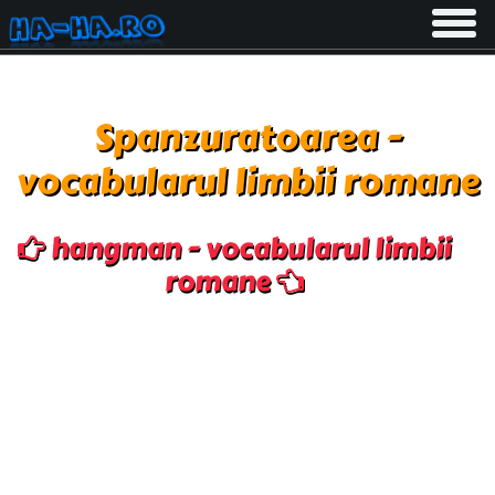
Toggle
navigati
Spanzuratoarea -
vocabularul limbii romane
hangman - vocabularul limbii
romane