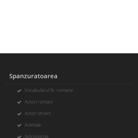
Spanzuratoarea
Vocabularul lb. romane
Actori romani
Actori straini
Animale
Astronomie