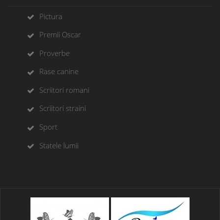
Pictura
Premii Oscar
Proverbe
Rase canine
Scriitori romani
Scriitori straini
Sport
Statele lumii