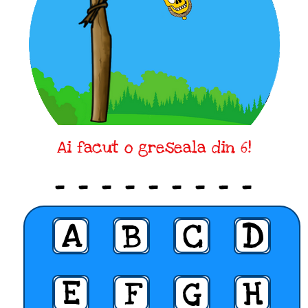
Ai facut o greseala din 6!
_ _ _ _ _ _ _ _ _
A
B
C
D
E
F
G
H