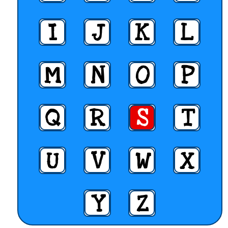
I
J
K
L
M
N
O
P
Q
R
S
T
U
V
W
X
Y
Z