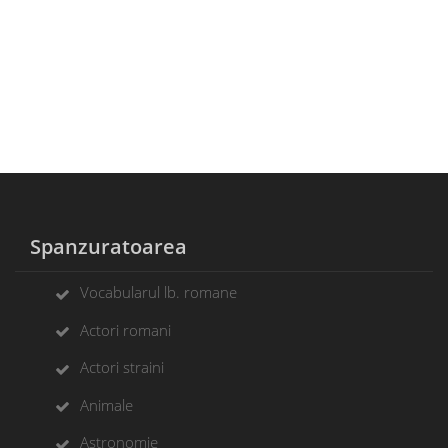
Spanzuratoarea
Vocabularul lb. romane
Actori romani
Actori straini
Animale
Astronomie