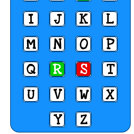
I
J
K
L
M
N
O
P
Q
R
S
T
U
V
W
X
Y
Z