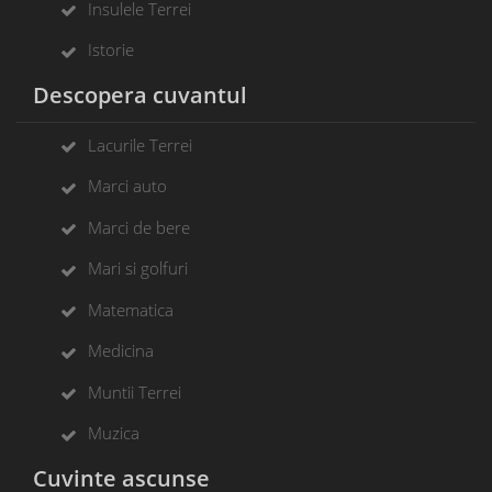
Insulele Terrei
Istorie
Descopera cuvantul
Lacurile Terrei
Marci auto
Marci de bere
Mari si golfuri
Matematica
Medicina
Muntii Terrei
Muzica
Cuvinte ascunse