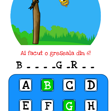
Ai facut o greseala din 6!
B _ _ _ _G _R _ _
A
B
C
D
E
F
G
H