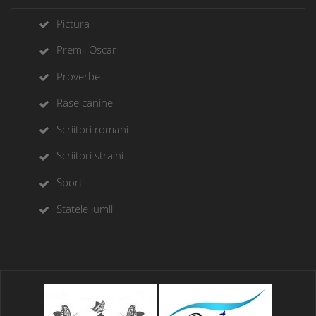
Pictura
Premii Oscar
Proverbe
Rase canine
Scriitori romani
Scriitori straini
Sport
Statele lumii