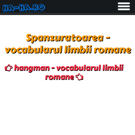
Toggle
navigati
Spanzuratoarea -
vocabularul limbii romane
hangman - vocabularul limbii
romane