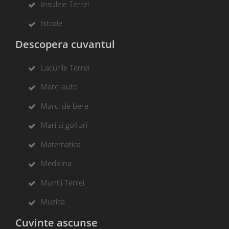
Insulele Terrei
Istorie
Descopera cuvantul
Lacurile Terrei
Marci auto
Marci de bere
Mari si golfuri
Matematica
Medicina
Muntii Terrei
Muzica
Cuvinte ascunse