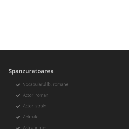
Spanzuratoarea
Vocabularul lb. romane
Actori romani
Actori straini
Animale
Astronomie