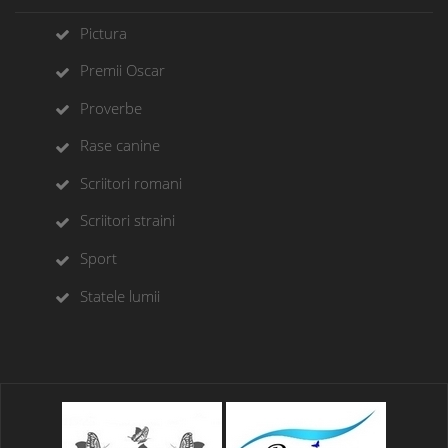
Pictura
Premii Oscar
Proverbe
Rase canine
Scriitori romani
Scriitori straini
Sport
Statele lumii