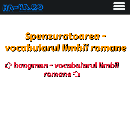
Toggle
navigati
Spanzuratoarea -
vocabularul limbii romane
hangman - vocabularul limbii
romane