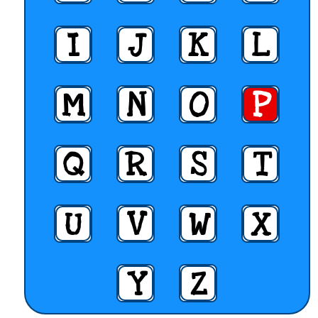
I
J
K
L
M
N
O
P
Q
R
S
T
U
V
W
X
Y
Z