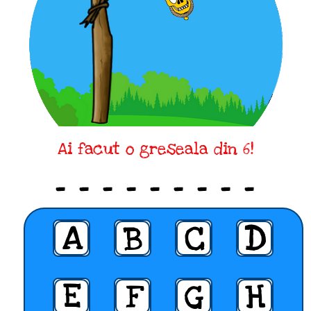
Ai facut o greseala din 6!
_ _ _ _ _ _ _ _ _
A
B
C
D
E
F
G
H