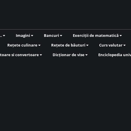
..
Imagini
Bancuri
Exerciții de matematică
Rețete culinare
Rețete de băuturi
Curs valutar
toare si convertoare
Dicționar de vise
Enciclopedia uni