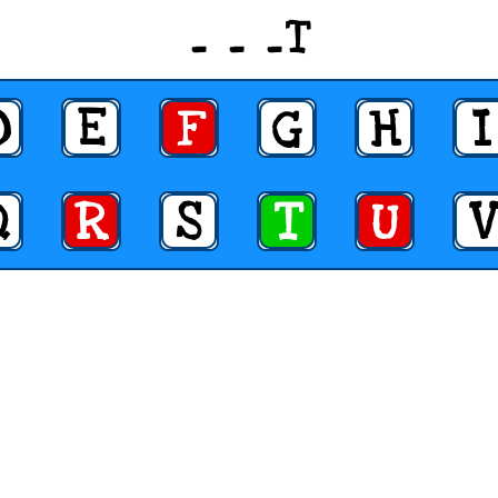
_ _ _T
D
E
F
G
H
I
Q
R
S
T
U
V