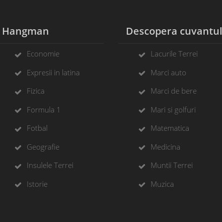
Hangman
Descopera cuvantu
Economie
Lacurile Terrei
Expresii in latina
Marci auto
Fizica
Marci de bere
Formula 1
Mari si golfuri
Fotbal
Matematica
Geografie
Medicina
Insulele Terrei
Muntii Terrei
Istorie
Muzica