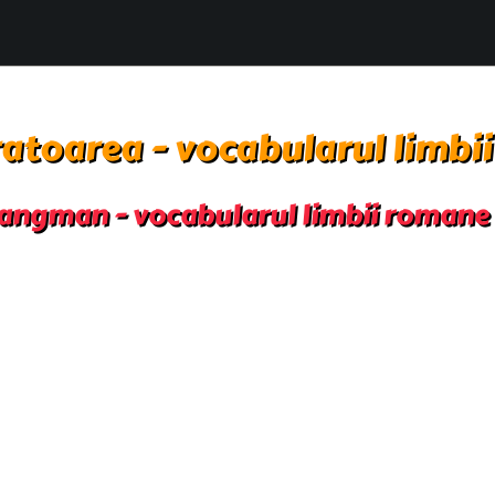
atoarea - vocabularul limbi
angman - vocabularul limbii romane