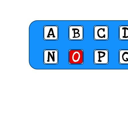
A
B
C
N
O
P