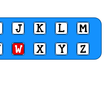
J
K
L
M
W
X
Y
Z