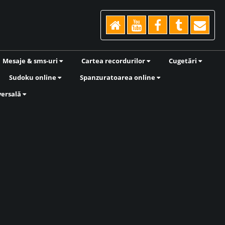
Mesaje & sms-uri
Cartea recordurilor
Cugetări
Sudoku online
Spanzuratoarea online
versală