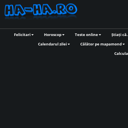
Felicitari
Horoscop
Teste online
Știați că.
Calendarul zilei
Călător pe mapamond
Calcula