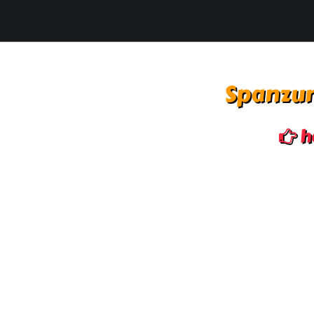
Spanzur
h