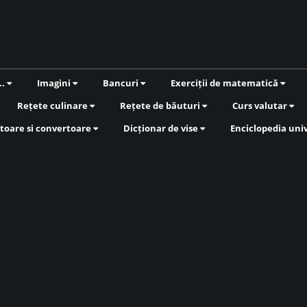
..
Imagini
Bancuri
Exerciții de matematică
Rețete culinare
Rețete de băuturi
Curs valutar
toare si convertoare
Dicționar de vise
Enciclopedia uni