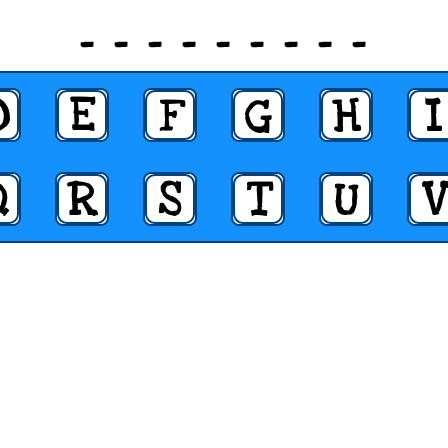
_ _ _ _ _ _ _ _ _
D
E
F
G
H
I
Q
R
S
T
U
V