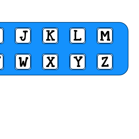
J
K
L
M
W
X
Y
Z