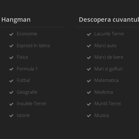
Hangman
Descopera cuvantu
Economie
Lacurile Terrei
Expresii in latina
Marci auto
Fizica
Marci de bere
Formula 1
Mari si golfuri
Fotbal
Matematica
Geografie
Medicina
Insulele Terrei
Muntii Terrei
Istorie
Muzica