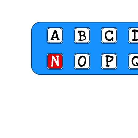
A
B
C
N
O
P