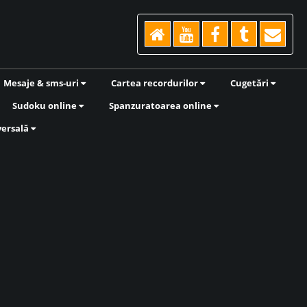
Mesaje & sms-uri
Cartea recordurilor
Cugetări
Sudoku online
Spanzuratoarea online
versală