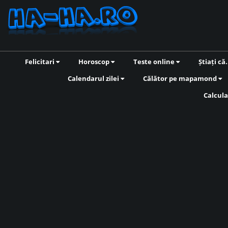
Felicitari
Horoscop
Teste online
Știați că.
Calendarul zilei
Călător pe mapamond
Calcula