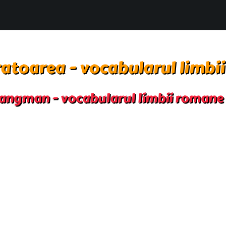
atoarea - vocabularul limbi
angman - vocabularul limbii romane