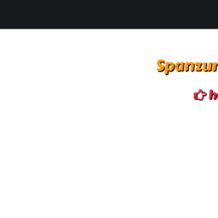
Spanzur
h