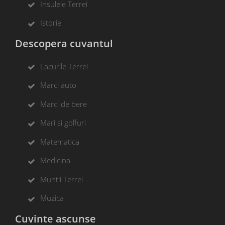
Insulele Terrei
Istorie
Descopera cuvantul
Lacurile Terrei
Marci auto
Marci de bere
Mari si golfuri
Matematica
Medicina
Muntii Terrei
Muzica
Cuvinte ascunse