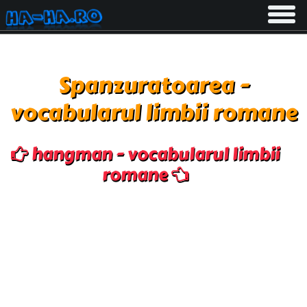
Toggle
navigati
Spanzuratoarea -
vocabularul limbii romane
hangman - vocabularul limbii
romane