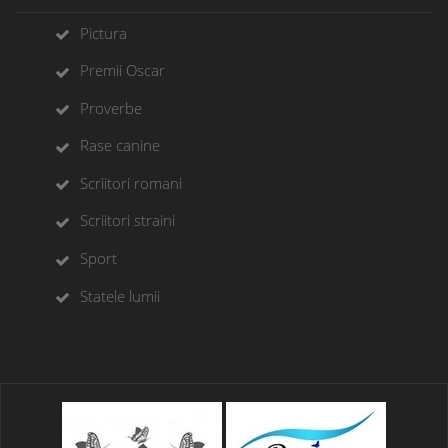
Pictura
Premii Oscar
Proverbe
Rase canine
Scriitori romani
Scriitori straini
Sport
Statele lumii