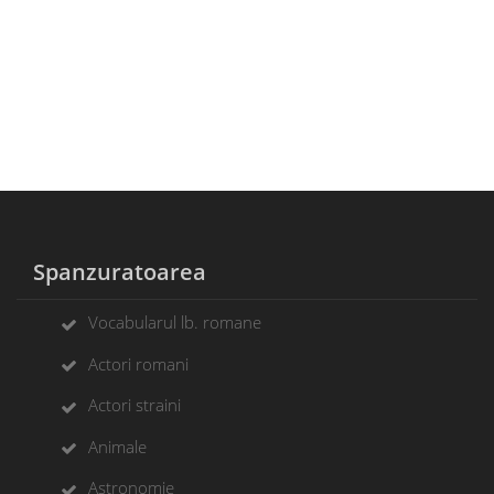
Spanzuratoarea
Vocabularul lb. romane
Actori romani
Actori straini
Animale
Astronomie