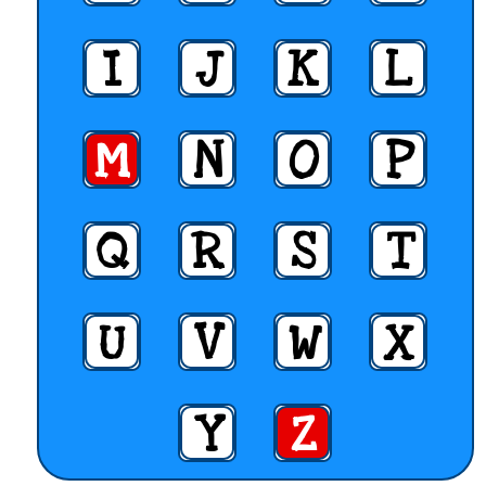
I
J
K
L
M
N
O
P
Q
R
S
T
U
V
W
X
Y
Z