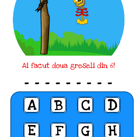
Ai facut doua greseli din 6!
_ _ _ _ _ _ _ _ _
A
B
C
D
E
F
G
H