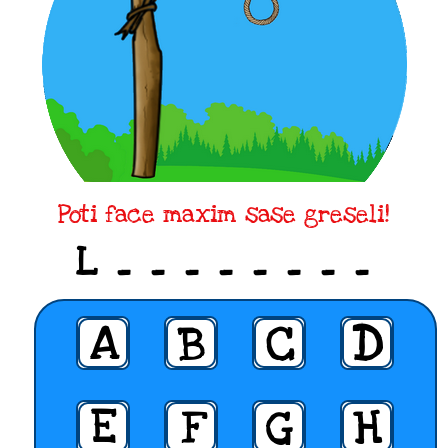
Poti face maxim sase greseli!
L _ _ _ _ _ _ _ _
A
B
C
D
E
F
G
H