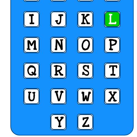
I
J
K
L
M
N
O
P
Q
R
S
T
U
V
W
X
Y
Z