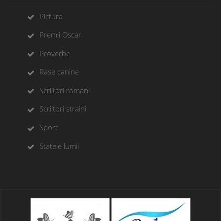
Pictura
Premii Oscar
Proverbe
Rase canine
Scriitori romani
Scriitori straini
Sport
Statele lumii