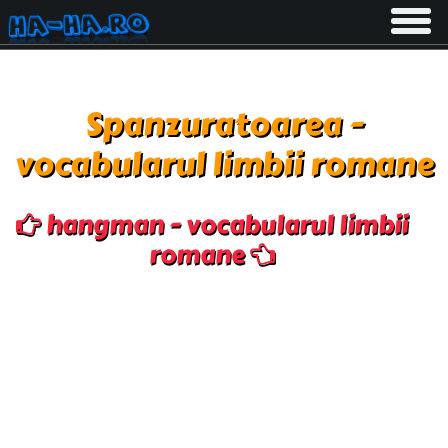
Toggle
navigati
Spanzuratoarea -
vocabularul limbii romane
hangman - vocabularul limbii
romane