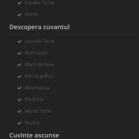
Insulele Terrei
Istorie
Descopera cuvantul
Lacurile Terrei
Marci auto
Marci de bere
Mari si golfuri
Matematica
Medicina
Muntii Terrei
Muzica
Cuvinte ascunse