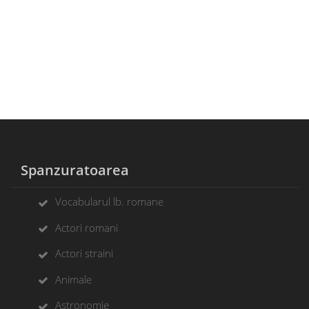
Spanzuratoarea
Vocabularul lb. romane
Actori romani
Actori straini
Animale
Astronomie