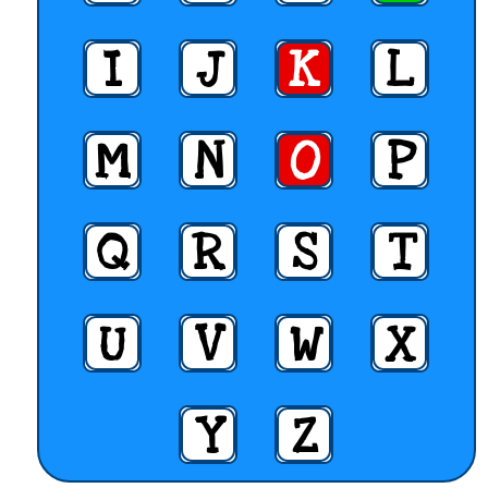
I
J
K
L
M
N
O
P
Q
R
S
T
U
V
W
X
Y
Z