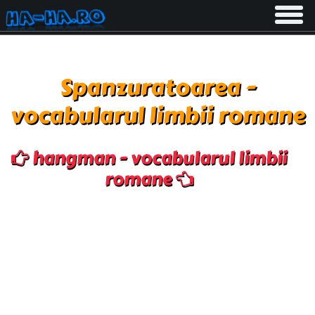
Toggle
navigati
Spanzuratoarea -
vocabularul limbii romane
hangman - vocabularul limbii
romane