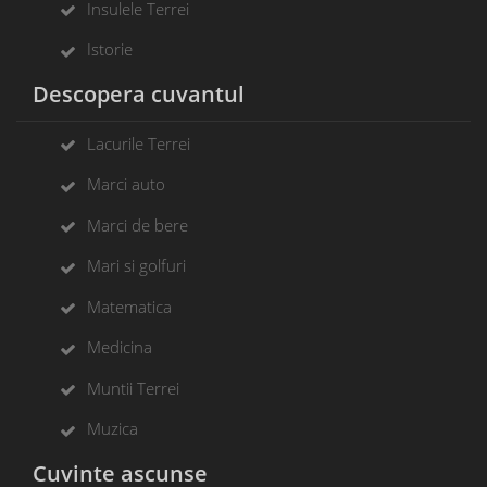
Insulele Terrei
Istorie
Descopera cuvantul
Lacurile Terrei
Marci auto
Marci de bere
Mari si golfuri
Matematica
Medicina
Muntii Terrei
Muzica
Cuvinte ascunse