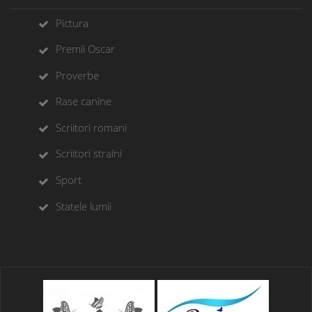
Pictura
Premii Oscar
Proverbe
Rase canine
Scriitori romani
Scriitori straini
Sport
Statele lumii