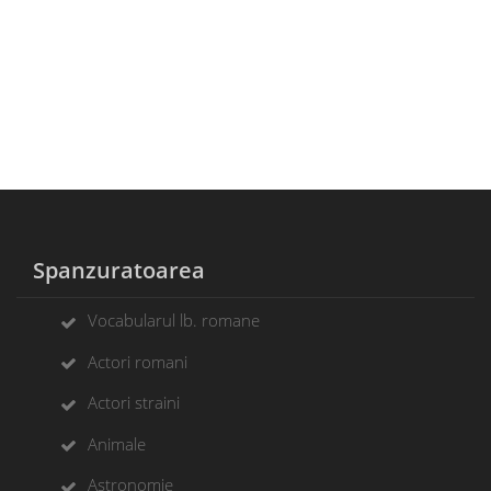
Spanzuratoarea
Vocabularul lb. romane
Actori romani
Actori straini
Animale
Astronomie