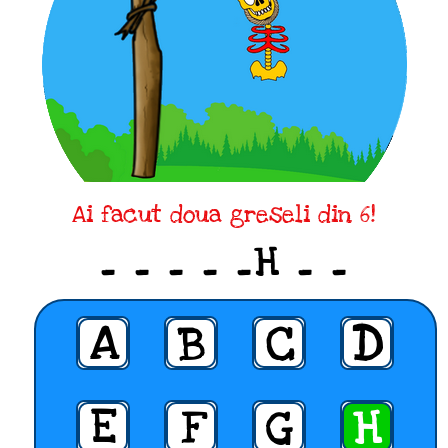
Ai facut doua greseli din 6!
_ _ _ _ _H _ _
A
B
C
D
E
F
G
H