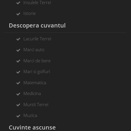
Insulele Terrei
Istorie
Descopera cuvantul
Lacurile Terrei
Marci auto
Marci de bere
Mari si golfuri
Matematica
Medicina
Muntii Terrei
Muzica
Cuvinte ascunse