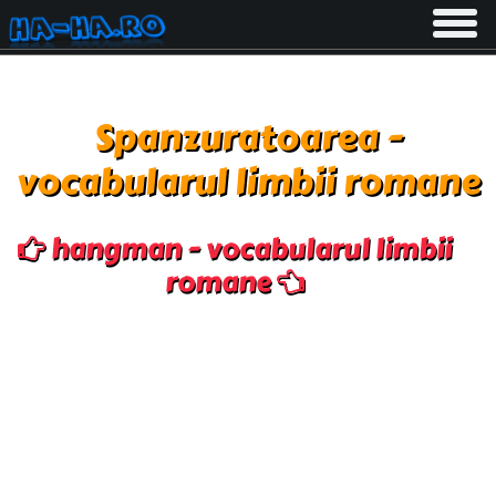
Toggle
navigati
Spanzuratoarea -
vocabularul limbii romane
hangman - vocabularul limbii
romane