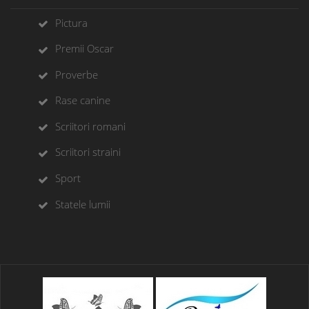
Pictura
Premii Oscar
Proverbe
Rase canine
Scriitori romani
Scriitori straini
Sport
Statele lumii