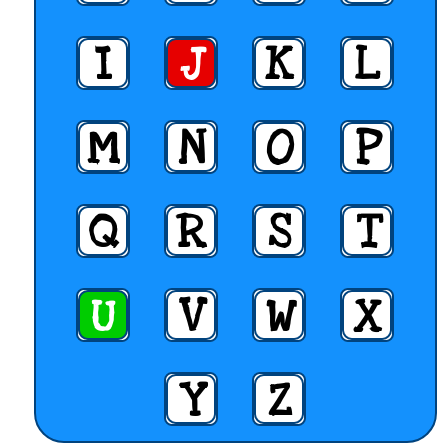
I
J
K
L
M
N
O
P
Q
R
S
T
U
V
W
X
Y
Z