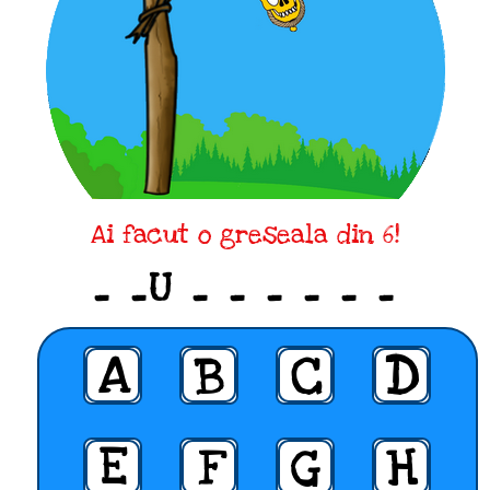
Ai facut o greseala din 6!
_ _U _ _ _ _ _ _
A
B
C
D
E
F
G
H