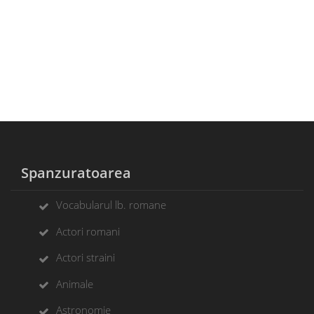
Spanzuratoarea
Vocabularul lb. romane
Actori romani
Actori straini
Animale
Astronomie