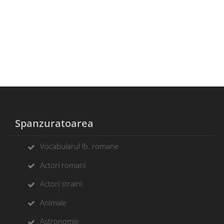
Spanzuratoarea
Vocabularul lb. romane
Actori romani
Actori straini
Animale
Astronomie