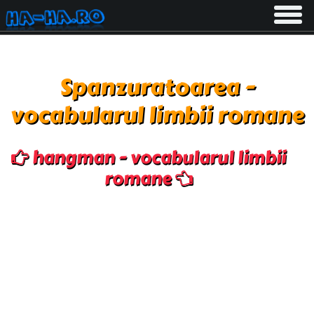
Toggle
navigati
Spanzuratoarea -
vocabularul limbii romane
hangman - vocabularul limbii
romane