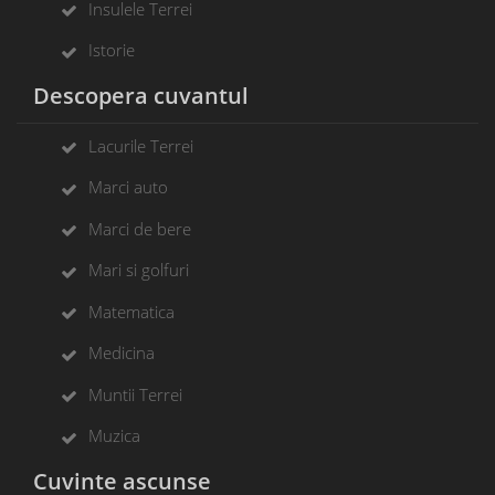
Insulele Terrei
Istorie
Descopera cuvantul
Lacurile Terrei
Marci auto
Marci de bere
Mari si golfuri
Matematica
Medicina
Muntii Terrei
Muzica
Cuvinte ascunse