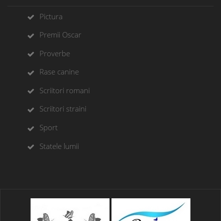
Pictura
Premii Oscar
Proverbe
Rase canine
Scriitori romani
Scriitori straini
Sport
Statele lumii