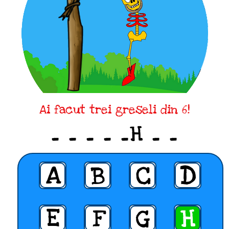
Ai facut trei greseli din 6!
_ _ _ _ _H _ _
A
B
C
D
E
F
G
H