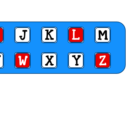
J
K
L
M
W
X
Y
Z