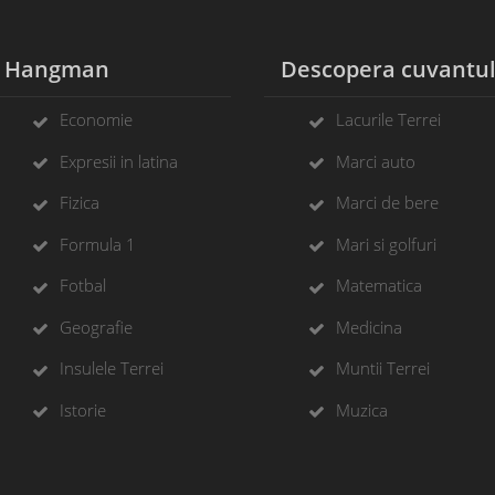
Hangman
Descopera cuvantu
Economie
Lacurile Terrei
Expresii in latina
Marci auto
Fizica
Marci de bere
Formula 1
Mari si golfuri
Fotbal
Matematica
Geografie
Medicina
Insulele Terrei
Muntii Terrei
Istorie
Muzica