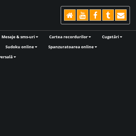
Mesaje & sms-uri
Cartea recordurilor
Cugetări
Sudoku online
Spanzuratoarea online
versală