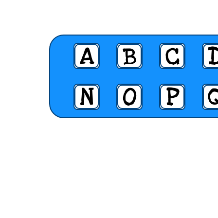
A
B
C
N
O
P