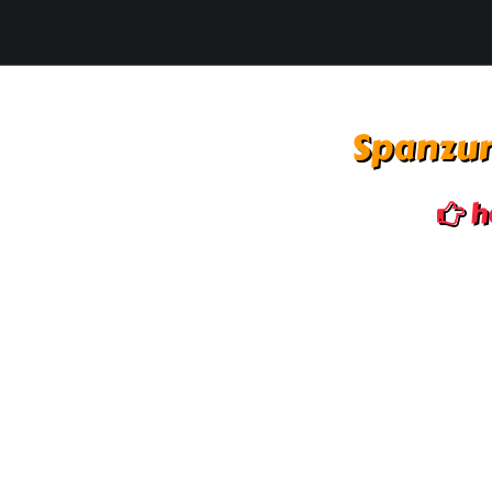
Spanzur
h