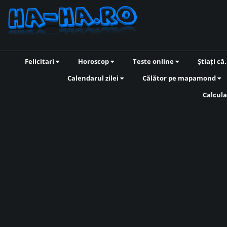
Felicitari
Horoscop
Teste online
Știați că.
Calendarul zilei
Călător pe mapamond
Calcula