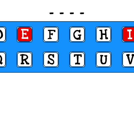
_ _ _ _
D
E
F
G
H
I
Q
R
S
T
U
V