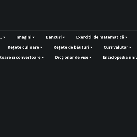
..
Imagini
Bancuri
Exerciții de matematică
Rețete culinare
Rețete de băuturi
Curs valutar
toare si convertoare
Dicționar de vise
Enciclopedia uni