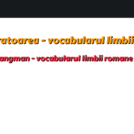
atoarea - vocabularul limbi
angman - vocabularul limbii romane